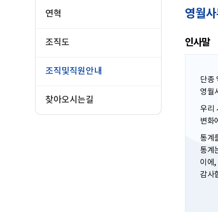
영월사
연혁
인사말
조직도
조직및직원안내
단종 
영월
찾아오시는길
우리 
변화에
통계를
통계는
이에,
감사