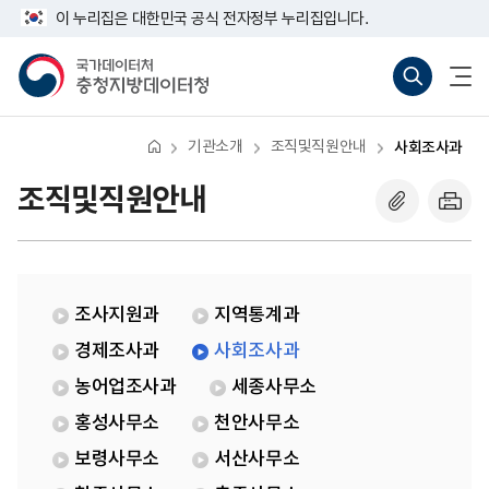
반
사
너
이 누리집은 대한민국 공식 전자정부 누리집입니다.
복
회
비
영
조
767px
국
통
전
역
사
이
가
합
체
건
과
하
데
검
메
너
이
색
뉴
뛰
터
바
열
기
처
로
기
기관소개
조직및직원안내
사회조사과
충
가
청
기
지
(새
조직및직원안내
방
창
데
열
이
기)
터
청
조사지원과
지역통계과
경제조사과
사회조사과
농어업조사과
세종사무소
홍성사무소
천안사무소
보령사무소
서산사무소