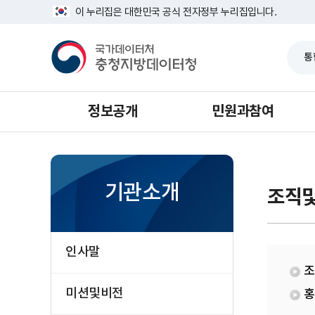
반
지
너
이 누리집은 대한민국 공식 전자정부 누리집입니다.
복
역
비
영
통
1639px
국
역
계
-
가
건
과
1180px
데
너
이
뛰
터
기
처
충
청
정보공개
민원과참여
지
방
데
이
터
청
기관소개
조직
인사말
조
미션및비전
홍