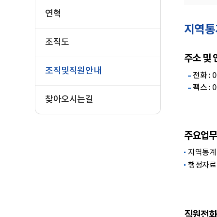
연혁
지역통
조직도
주소 및
조직및직원안내
전화 :
0
팩스 :
0
찾아오시는길
주요업무
지역통계
행정자료 
직원전화