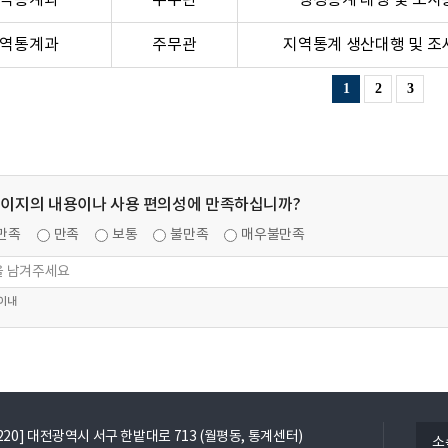
역통계과
주무관
행정통계 대행 및 조사
역통계과
주무관
지역통계 생산대행 및 조
1
2
3
페이지의 내용이나 사용 편의성에 만족하십니까?
만족
만족
보통
불만족
매우불만족
 이내
열
5220] 대전광역시 서구 한밭대로 713 (월평동, 통계센터)
소