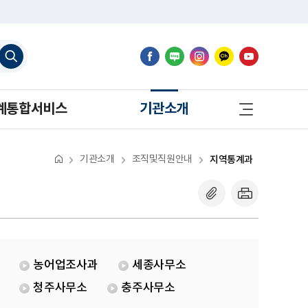
검
색
하
기
사
계통합서비스
기관소개
이
트
맵
바
로
기관소개
조직및직원안내
지역통계과
가
기
농어업조사과
세종사무소
청주사무소
충주사무소