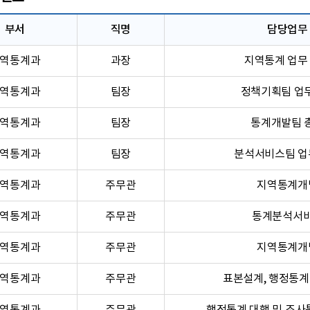
부서
직명
담당업무
역통계과
과장
지역통계 업무
역통계과
팀장
정책기획팀 업
역통계과
팀장
통계개발팀 
역통계과
팀장
분석서비스팀 업
역통계과
주무관
지역통계개
역통계과
주무관
통계분석서
역통계과
주무관
지역통계개
역통계과
주무관
표본설계, 행정통계