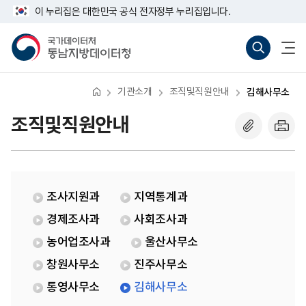
반
김
너
이 누리집은 대한민국 공식 전자정부 누리집입니다.
복
해
비
영
사
767px
국
통
전
역
무
이
가
합
체
건
소
하
데
검
메
너
이
색
뉴
뛰
터
바
열
기
처
로
기
기관소개
조직및직원안내
김해사무소
동
가
남
기
지
(새
조직및직원안내
방
창
데
열
이
기)
터
처
조사지원과
지역통계과
경제조사과
사회조사과
농어업조사과
울산사무소
창원사무소
진주사무소
통영사무소
김해사무소