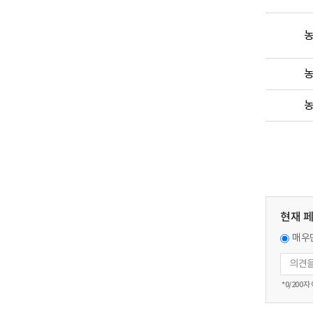
현재 
매우
*
0
/200자