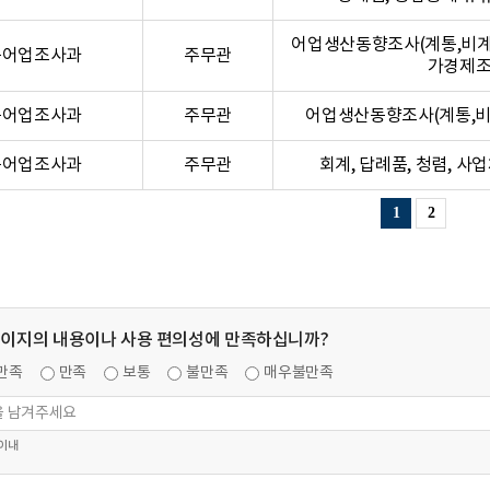
어업생산동향조사(계통,비계통
농어업조사과
주무관
가경제
농어업조사과
주무관
어업생산동향조사(계통,비
농어업조사과
주무관
회계, 답례품, 청렴, 
1
2
페이지의 내용이나 사용 편의성에 만족하십니까?
만족
만족
보통
불만족
매우불만족
 이내