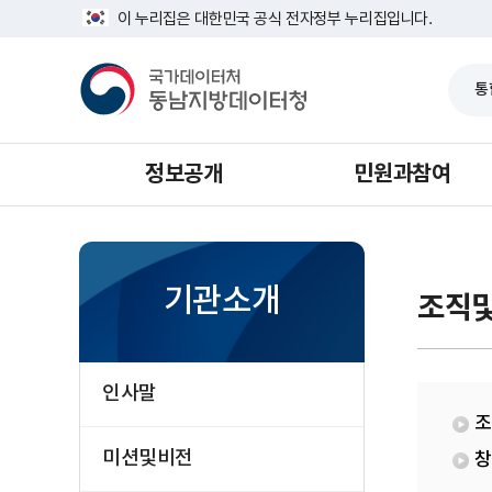
반
농
너
이 누리집은 대한민국 공식 전자정부 누리집입니다.
복
어
비
영
업
1639px
국
역
조
-
가
건
사
1180px
데
너
과
이
뛰
터
기
처
동
남
정보공개
민원과참여
지
방
데
이
터
처
기관소개
조직
인사말
조
미션및비전
창