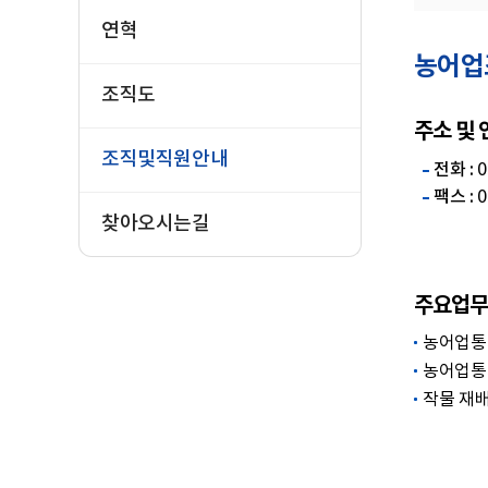
연혁
농어업
조직도
주소 및
조직및직원안내
전화 :
0
팩스 :
0
찾아오시는길
주요업무
농어업통계
농어업통계
작물 재배면