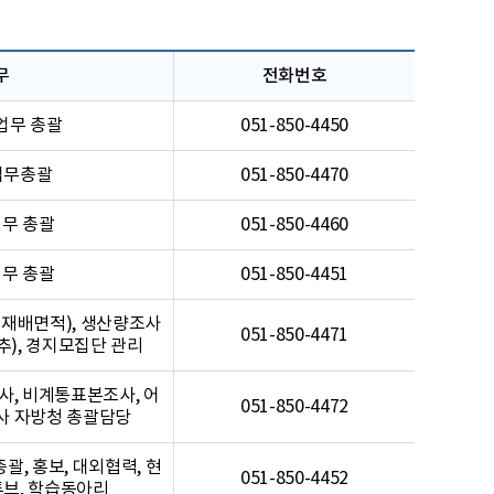
무
전화번호
업무 총괄
051-850-4450
업무총괄
051-850-4470
무 총괄
051-850-4460
무 총괄
051-850-4451
재배면적), 생산량조사
051-850-4471
추), 경지모집단 관리
, 비계통표본조사, 어
051-850-4472
사 자방청 총괄담당
총괄, 홍보, 대외협력, 현
051-850-4452
튜브, 학습동아리