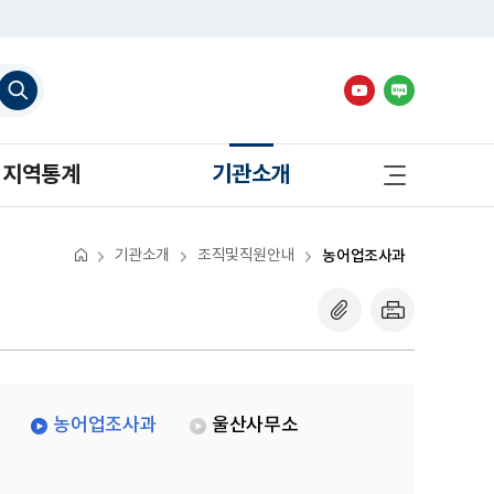
검
색
하
기
사
지역통계
기관소개
이
트
맵
바
로
기관소개
조직및직원안내
농어업조사과
가
기
농어업조사과
울산사무소