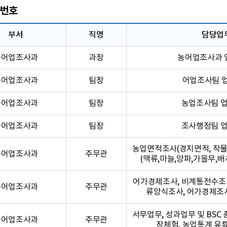
번호
부서
직명
담당업
농어업조사과
과장
농어업조사과 
농어업조사과
팀장
어업조사팀 
농어업조사과
팀장
농업조사팀 업
농어업조사과
팀장
조사행정팀 업
농업면적조사(경지면적, 작물
농어업조사과
주무관
(맥류,마늘,양파,가을무,배
어가경제조사, 비계통전수조사
농어업조사과
주무관
류양식조사, 어가경제조
서무업무, 성과업무 및 BSC 
농어업조사과
주무관
장체험, 농업통계 유