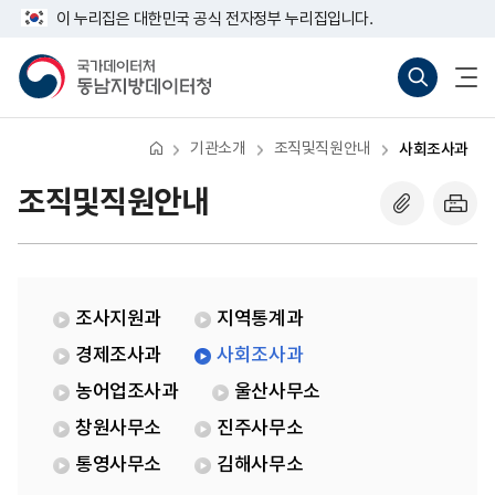
반
사
너
이 누리집은 대한민국 공식 전자정부 누리집입니다.
복
회
비
영
조
767px
국
통
전
역
사
이
가
합
체
건
과
하
데
검
메
너
이
색
뉴
뛰
터
바
열
기
처
로
기
기관소개
조직및직원안내
사회조사과
동
가
남
기
지
(새
조직및직원안내
방
창
데
열
이
기)
터
처
조사지원과
지역통계과
경제조사과
사회조사과
농어업조사과
울산사무소
창원사무소
진주사무소
통영사무소
김해사무소