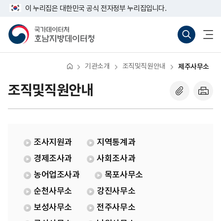
반
제
너
이 누리집은 대한민국 공식 전자정부 누리집입니다.
복
주
비
영
사
767px
국
통
전
역
무
이
가
합
체
건
소
하
데
검
메
너
이
색
뉴
뛰
터
바
열
기
처
로
기
기관소개
조직및직원안내
제주사무소
호
가
남
기
지
(새
조직및직원안내
방
창
데
열
이
기)
터
청
조사지원과
지역통계과
경제조사과
사회조사과
농어업조사과
목포사무소
순천사무소
강진사무소
보성사무소
전주사무소