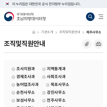
반
제
너
이 누리집은 대한민국 공식 전자정부 누리집입니다.
복
주
비
영
사
767px
국
통
전
역
무
이
가
합
체
건
소
하
데
검
메
너
이
색
뉴
뛰
터
바
열
기
처
로
기
기관소개
조직및직원안내
제주사무소
호
가
남
기
지
(새
조직및직원안내
방
창
데
열
이
기)
터
청
조사지원과
지역통계과
경제조사과
사회조사과
농어업조사과
목포사무소
순천사무소
강진사무소
보성사무소
전주사무소