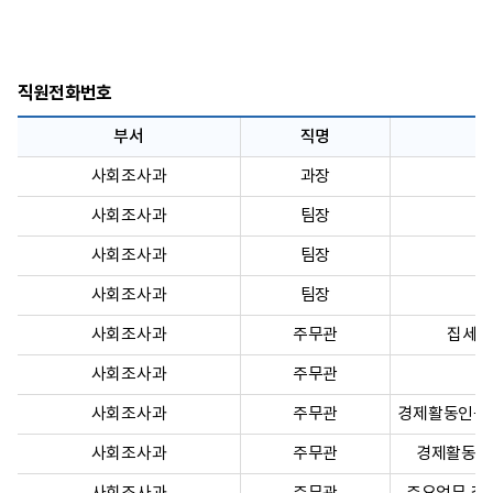
직원전화번호
부서
직명
사회조사과
과장
사회조사과
팀장
사회조사과
팀장
사회조사과
팀장
사회조사과
주무관
집세조
사회조사과
주무관
사회조사과
주무관
경제활동인구조
사회조사과
주무관
경제활동인구