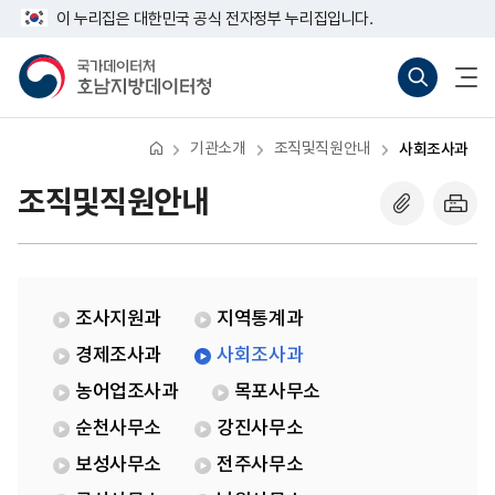
반
사
너
이 누리집은 대한민국 공식 전자정부 누리집입니다.
복
회
비
영
조
767px
국
통
전
역
사
이
가
합
체
건
과
하
데
검
메
너
이
색
뉴
뛰
터
바
열
기
처
로
기
기관소개
조직및직원안내
사회조사과
호
가
남
기
지
(새
조직및직원안내
방
창
데
열
이
기)
터
청
조사지원과
지역통계과
경제조사과
사회조사과
농어업조사과
목포사무소
순천사무소
강진사무소
보성사무소
전주사무소