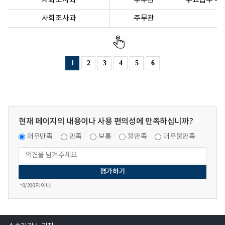
사회조사과
주무관
주요업무 추진
사회조사과
주무관
1
2
3
4
5
6
현재 페이지의 내용이나 사용 편의성에 만족하십니까?
매우만족
만족
보통
불만족
매우불만족
*
0
/200자 이내
열