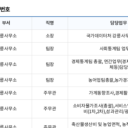
번호
부서
직명
담당업무
릉사무소
소장
국가데이터처 강릉사
릉사무소
팀장
사회통계팀 업
경제통계팀 총괄, 연간업무(경
릉사무소
팀장
체등)담당
릉사무소
팀장
농어업팀총괄,농가경
릉사무소
주무관
가계동향조사,경제
소비자물가조사(총괄),서비스
릉사무소
주무관
비(1차,2차),성과관리
축산물생산비 및 농업면적, 농
릉사무소
주무관