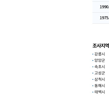
1990.
1975.
조사지역
강릉시
양양군
속초시
고성군
삼척시
동해시
태백시