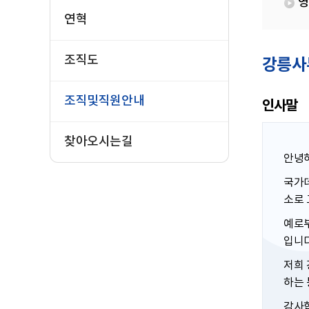
영
연혁
조직도
강릉사
조직및직원안내
인사말
찾아오시는길
안녕
국가데
소로
예로부
입니다
저희 
하는 
감사