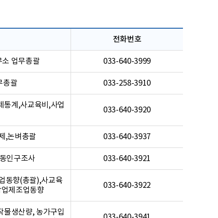
전화번호
무소 업무총괄
033-640-3999
무총괄
033-258-3910
제통계,사교육비,사업
033-640-3920
제,논벼총괄
033-640-3937
활동인구조사
033-640-3921
업동향(총괄),사교육
033-640-3922
/광업제조업동향
작물생산량, 농가구입
033-640-3941