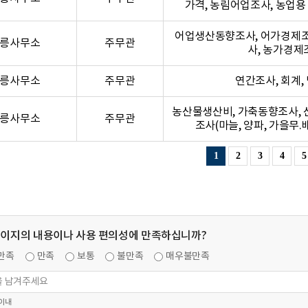
가격, 농림어업조사, 농업용
어업생산동향조사, 어가경제조
릉사무소
주무관
사, 농가경제
릉사무소
주무관
연간조사, 회계,
농산물생산비, 가축동향조사, 
릉사무소
주무관
조사(마늘, 양파, 가을무.배
1
2
3
4
5
페이지의 내용이나 사용 편의성에 만족하십니까?
만족
만족
보통
불만족
매우불만족
 이내