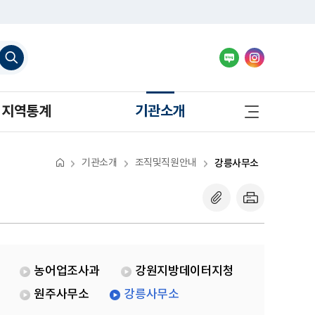
검
색
하
기
사
지역통계
기관소개
이
트
맵
바
로
기관소개
조직및직원안내
강릉사무소
가
기
농어업조사과
강원지방데이터지청
원주사무소
강릉사무소