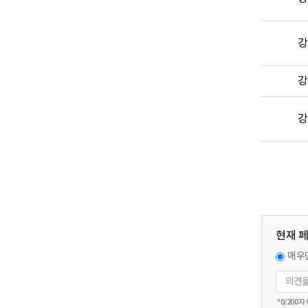
강
강
강
현재 
매우
*
0
/200자