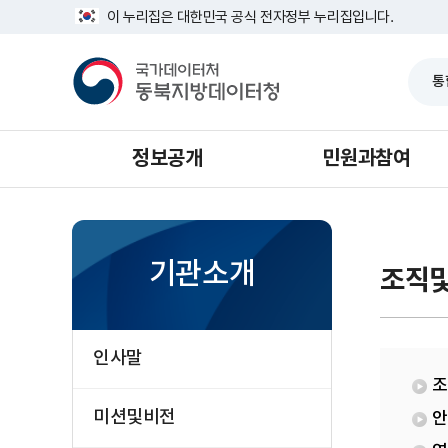
반
강
너
이 누리집은 대한민국 공식 전자정부 누리집입니다.
복
릉
비
영
사
1639px
국
역
무
-
가
건
소
1180px
데
너
이
뛰
터
기
처
동
북
정보공개
민원과참여
지
방
데
이
터
청
기관소개
조직
인사말
조
미션및비전
안