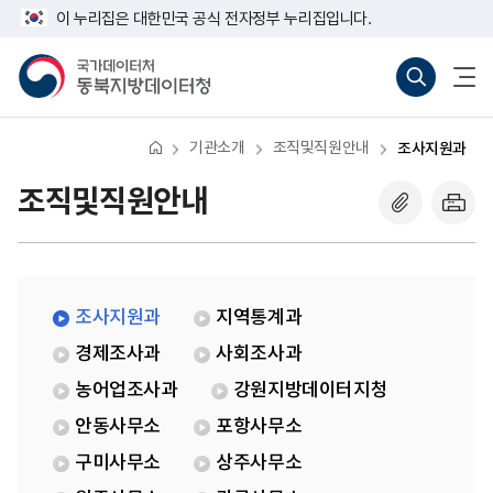
반
조
너
이 누리집은 대한민국 공식 전자정부 누리집입니다.
복
사
비
영
지
767px
국
통
전
역
원
이
가
합
체
건
과
하
데
검
메
너
이
색
뉴
뛰
터
바
열
기
처
로
기
기관소개
조직및직원안내
조사지원과
동
가
북
기
지
(새
조직및직원안내
방
창
데
열
이
기)
터
청
조사지원과
지역통계과
경제조사과
사회조사과
농어업조사과
강원지방데이터지청
안동사무소
포항사무소
구미사무소
상주사무소