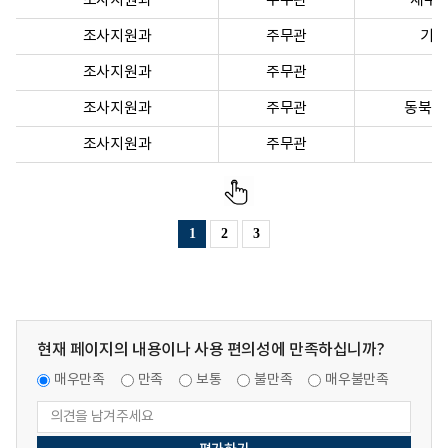
조사지원과
주무관
재무회
조사지원과
주무관
기획
조사지원과
주무관
조사지원과
주무관
동북청
조사지원과
주무관
1
2
3
현재 페이지의 내용이나 사용 편의성에 만족하십니까?
매우만족
만족
보통
불만족
매우불만족