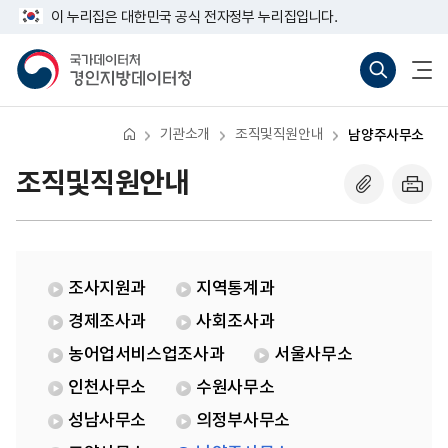
반
남
너
이 누리집은 대한민국 공식 전자정부 누리집입니다.
복
양
비
영
주
767px
국
통
전
역
사
이
가
합
체
건
무
하
데
검
메
너
소
이
색
뉴
뛰
터
바
열
기
처
로
기
기관소개
조직및직원안내
남양주사무소
경
가
인
기
지
(새
조직및직원안내
방
창
데
열
이
기)
터
청
조사지원과
지역통계과
경제조사과
사회조사과
농어업서비스업조사과
서울사무소
인천사무소
수원사무소
성남사무소
의정부사무소