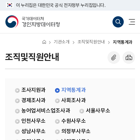
반
지
너
이 누리집은 대한민국 공식 전자정부 누리집입니다.
복
역
비
영
통
767px
국
통
전
역
계
이
가
합
체
건
과
하
데
검
메
너
이
색
뉴
뛰
터
바
열
기
처
로
기
기관소개
조직및직원안내
지역통계과
경
가
인
기
지
(새
조직및직원안내
방
창
데
열
이
기)
터
청
조사지원과
지역통계과
경제조사과
사회조사과
농어업서비스업조사과
서울사무소
인천사무소
수원사무소
성남사무소
의정부사무소