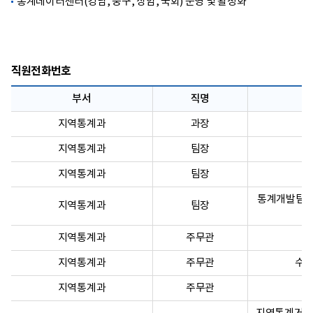
통계데이터센터(강남, 중구, 상암, 국회) 운영 및 활성화
직원전화번호
부서
직명
지역통계과
과장
지역통계과
팀장
지역통계과
팀장
통계개발팀 총
지역통계과
팀장
지역통계과
주무관
지역통계과
주무관
수도
지역통계과
주무관