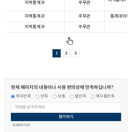
지역통계거버넌
지역통계과
주무관
지역통계과
주무관
통계데이터 
지역통계과
주무관
1
2
3
현재 페이지의 내용이나 사용 편의성에 만족하십니까?
매우만족
만족
보통
불만족
매우불만족
*
0
/200자 이내