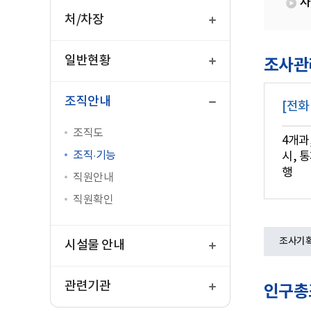
사
열
기
처/차장
열
기
일반현황
조사관
닫
기
조직안내
[전화
조직도
4개과
조직·기능
시, 
행
직원안내
직원확인
열
조사기
기
시설물 안내
열
기
관련기관
인구총