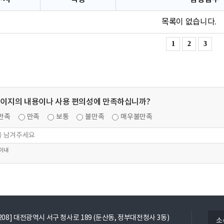
목록이 없습니다.
1
2
3
페이지의 내용이나 사용 편의성에 만족하십니까?
만족
만족
보통
불만족
매우불만족
 이내
열
5208] 대전광역시 서구 청사로 189 (둔산동, 정부대전청사 3동)
소