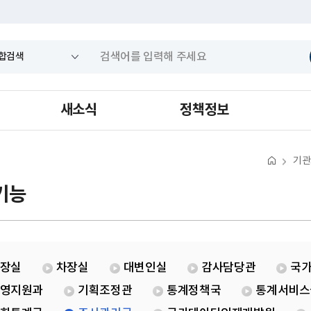
새소식
정책정보
기관
기능
장실
차장실
대변인실
감사담당관
국
영지원과
기획조정관
통계정책국
통계서비스