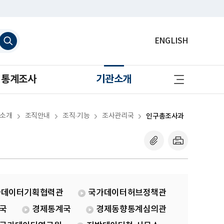
검
ENGLISH
색
하
기
사
통계조사
기관소개
이
트
맵
바
로
소개
조직안내
조직·기능
조사관리국
인구총조사과
가
기
가데이터기획협력관
국가데이터허브정책관
국
경제통계국
경제동향통계심의관