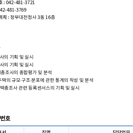
 :
042-481-3721
42-481-3769
치 :
정부대전청사 3동 16층
사의 기획 및 실시
사의 기획 및 실시
택총조사의 종합평가 및 분석
주택의 규모·구조·분포에 관한 통계의 작성 및 분석
택총조사 관련 등록센서스의 기획 및 실시
번호
부서
직명
담당업무