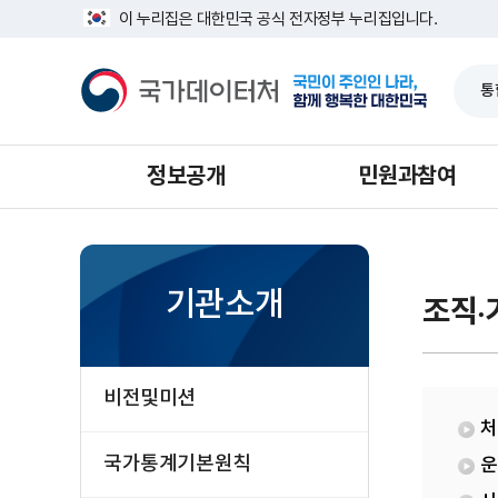
반
인
너
이 누리집은 대한민국 공식 전자정부 누리집입니다.
복
구
비
영
총
1639px
국
역
조
-
가
건
사
1180px
데
너
과
이
뛰
터
기
처
정보공개
민원과참여
기관소개
조직·
비전및미션
처
국가통계기본원칙
운