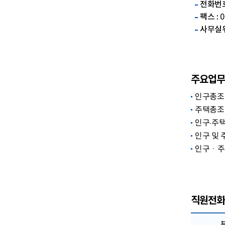
전화번호
팩스 :
0
사무실위
주요업무
인구총조
주택총조
인구·주
인구 및 
인구ㆍ주
직원전화