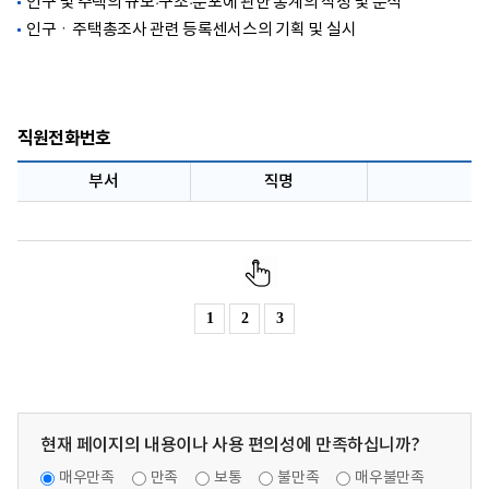
인구 및 주택의 규모·구조·분포에 관한 통계의 작성 및 분석
인구ㆍ주택총조사 관련 등록센서스의 기획 및 실시
직원전화번호
부서
직명
1
2
3
현재 페이지의 내용이나 사용 편의성에 만족하십니까?
매우만족
만족
보통
불만족
매우불만족