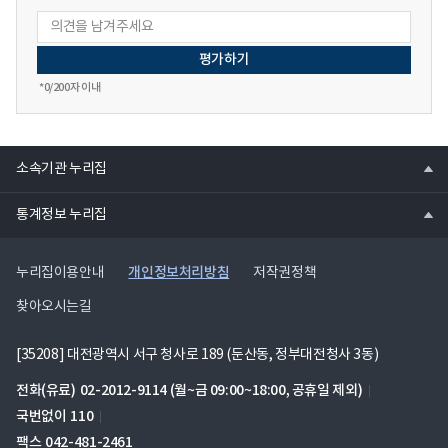
*
0
/200자 이내
열
소속기관 누리집
기
열
통계정보 누리집
기
개인정보처리방침
누리집이용안내
저작권정책
찾아오시는길
[35208] 대전광역시 서구 청사로 189 (둔산동, 정부대전청사 3동)
전화(유료)
02-2012-9114
(월~금 09:00~18:00, 공휴일 제외)
국번없이
110
팩스
042-481-2461