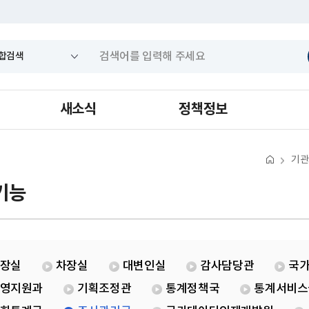
새소식
정책정보
기관
기능
장실
차장실
대변인실
감사담당관
국
영지원과
기획조정관
통계정책국
통계서비스