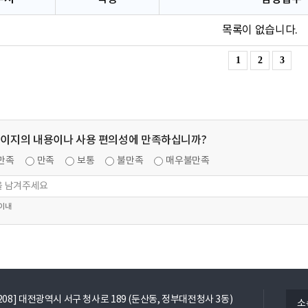
목록이 없습니다.
1
2
3
페이지의 내용이나 사용 편의성에 만족하십니까?
만족
만족
보통
불만족
매우불만족
 이내
열
5208] 대전광역시 서구 청사로 189 (둔산동, 정부대전청사 3동)
소