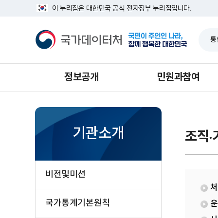
반
인
너
이 누리집은 대한민국 공식 전자정부 누리집입니다.
복
구
비
영
총
1639px
국
역
조
-
가
건
사
1180px
데
너
과
이
뛰
터
기
처
정보공개
민원과참여
기관소개
조직·
비전및미션
처
국가통계기본원칙
운