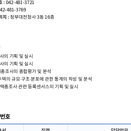
 :
042-481-3721
42-481-3769
치 :
정부대전청사 3동 16층
사의 기획 및 실시
사의 기획 및 실시
택총조사의 종합평가 및 분석
주택의 규모·구조·분포에 관한 통계의 작성 및 분석
택총조사 관련 등록센서스의 기획 및 실시
번호
부서
직명
담당업무