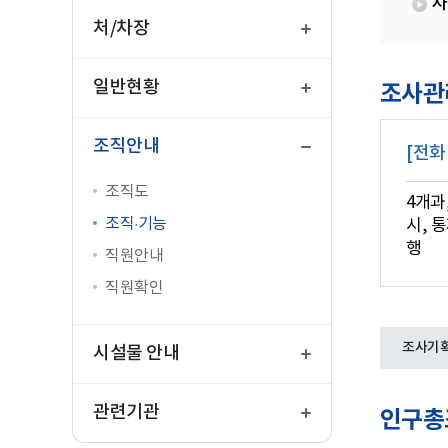
사
열
기
처/차장
열
기
일반현황
조사관
닫
기
조직안내
[전화
조직도
4개과
조직·기능
시, 
행
직원안내
직원확인
열
조사기
기
시설물 안내
열
기
관련기관
인구총