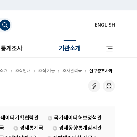
검
ENGLISH
색
하
기
사
통계조사
기관소개
이
트
맵
바
로
소개
조직안내
조직·기능
조사관리국
인구총조사과
가
기
가데이터기획협력관
국가데이터허브정책관
국
경제통계국
경제동향통계심의관