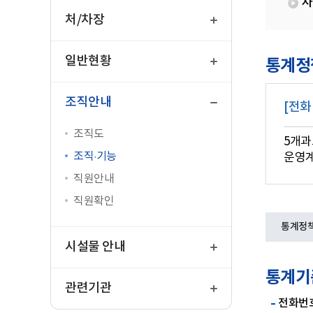
사
열
기
처/차장
열
기
일반현황
통계정
닫
기
조직안내
[전화
조직도
5개과
조직·기능
운영계
직원안내
직원확인
통계정
열
기
시설물 안내
열
통계기
기
관련기관
전화번호