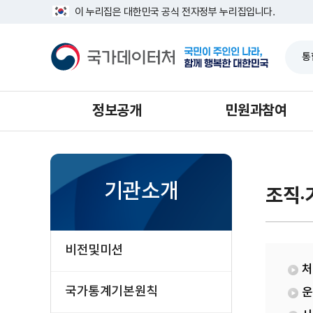
반
통
너
이 누리집은 대한민국 공식 전자정부 누리집입니다.
복
계
비
영
기
1639px
국
역
준
-
가
건
과
1180px
데
너
이
뛰
터
기
처
정보공개
민원과참여
기관소개
조직·
비전및미션
처
국가통계기본원칙
운