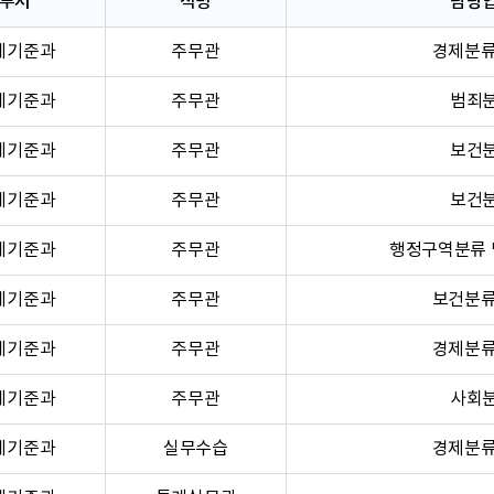
부서
직명
담당
계기준과
주무관
경제분류
계기준과
주무관
범죄
계기준과
주무관
보건
계기준과
주무관
보건
계기준과
주무관
행정구역분류 
계기준과
주무관
보건분류
계기준과
주무관
경제분류
계기준과
주무관
사회
계기준과
실무수습
경제분류