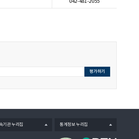
042-481-2055
열
속기관 누리집
통계정보 누리집
기