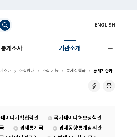
검
ENGLISH
색
하
기
사
통계조사
기관소개
이
트
맵
바
로
관소개
조직안내
조직·기능
통계정책국
통계기준과
가
기
가데이터기획협력관
국가데이터허브정책관
국
경제통계국
경제동향통계심의관