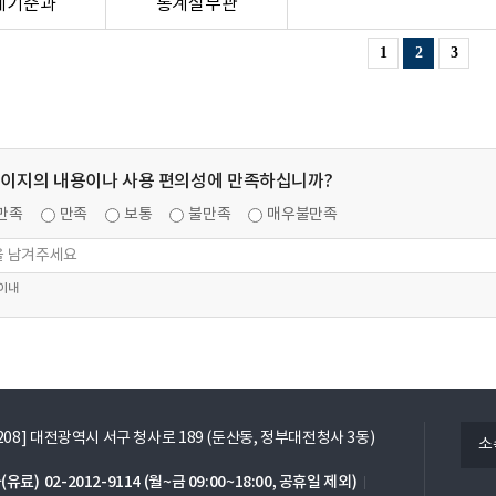
계기준과
통계실무관
1
2
3
페이지의 내용이나 사용 편의성에 만족하십니까?
만족
만족
보통
불만족
매우불만족
 이내
열
5208] 대전광역시 서구 청사로 189 (둔산동, 정부대전청사 3동)
소
기
(유료)
02-2012-9114
(월~금 09:00~18:00, 공휴일 제외)