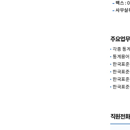
팩스 :
0
사무실위
주요업무
각종 통
통계용어
한국표준
한국표준
한국표준
한국표준
직원전화