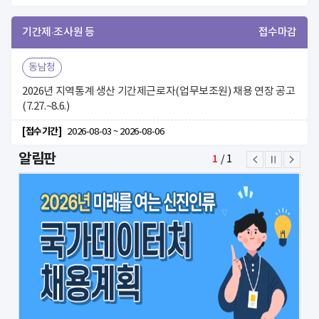
기간제·조사원 등
접수마감
동남청
2026년 지역통계 생산 기간제근로자(업무보조원) 채용 연장 공고
(7.27.~8.6.)
[접수기간]
2026-08-03 ~ 2026-08-06
이
일
다
알림판
1
/
1
전
시
음
정
지