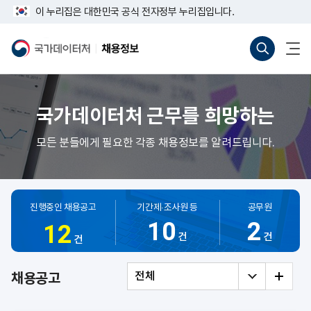
반
너
이 누리집은 대한민국 공식 전자정부 누리집입니다.
복
비
영
767px
통
전
역
이
합
체
국
채
건
하
검
메
가
용
너
색
뉴
데
정
뛰
바
열
이
보
기
로
기
터
가
처
기
국가데이터처 근무를 희망하는
(새
창
열
모든 분들에게 필요한 각종 채용정보를 알려드립니다.
기)
진행중인
채용공고
기간제·조사원 등
공무원
10
2
12
건
건
건
전체
채용공고