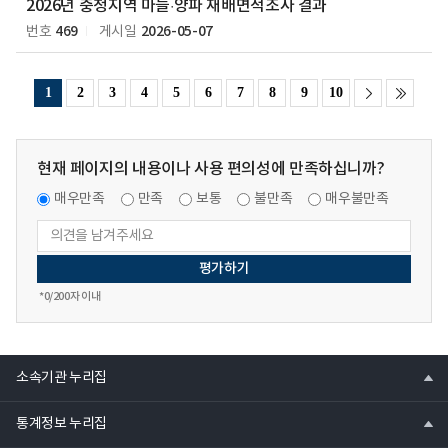
2026년 충청지역 마늘·양파 재배면적조사 결과
469
2026-05-07
번호
게시일
1
2
3
4
5
6
7
8
9
10
현재 페이지의 내용이나 사용 편의성에 만족하십니까?
매우만족
만족
보통
불만족
매우불만족
*
0
/200자 이내
열
소속기관 누리집
기
열
통계정보 누리집
기