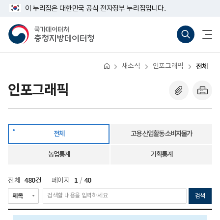
반
전
너
다
마
이 누리집은 대한민국 공식 전자정부 누리집입니다.
복
체
비
영
음
지
767px
국
통
전
역
이
가
합
체
막
건
하
데
검
메
너
이
색
뉴
뛰
터
바
열
기
처
로
기
새소식
인포그래픽
전체
충
가
청
기
지
(새
인포그래픽
방
창
데
열
이
기)
터
청
전체
고용·산업활동·소비자물가
농업통계
기획통계
480건
1
40
전체
페이지
/
검색