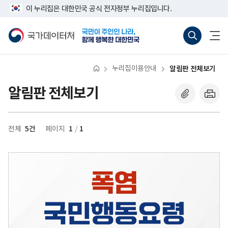
반
너
이 누리집은 대한민국 공식 전자정부 누리집입니다.
복
비
영
767px
국
통
전
역
이
가
합
체
건
하
데
검
메
너
이
색
뉴
뛰
터
바
열
기
처
로
기
누리집이용안내
알림판 전체보기
가
기
(새
알림판 전체보기
창
열
기)
5건
1
1
전체
페이지
/