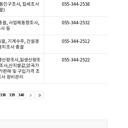
동인구조사, 집세조사
055-344-2538
괄)
괄, 사업체동향조사,
055-344-2532
사 등
총괄, 기계수주, 건설경
055-344-2512
복지조사 총괄
생산량조사,밀생산량조
055-344-2522
조사,산지쌀값,양곡가
가판매 및 구입가격 조
조사 장비관리
338
339
340