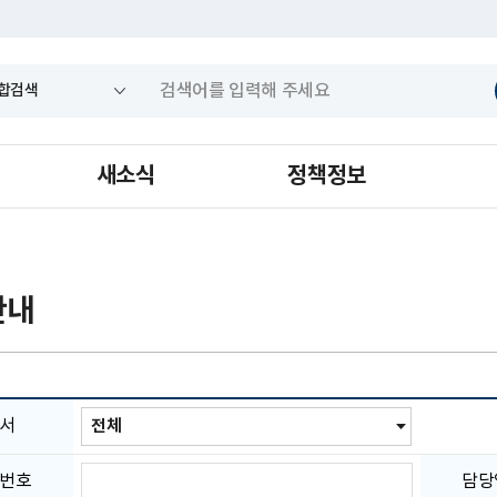
새소식
정책정보
안내
부
서
서
선
택
전
번호
담당
화