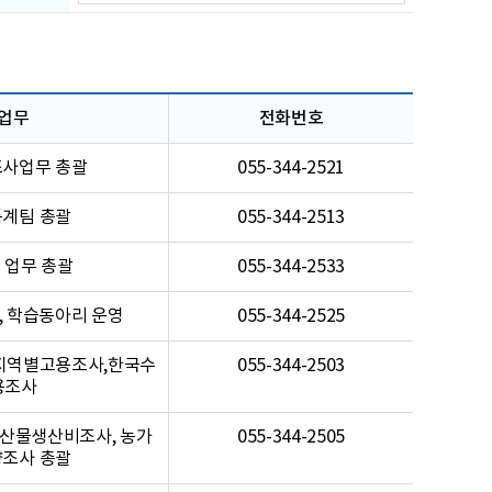
업
무
업무
전화번호
사업무 총괄
055-344-2521
계팀 총괄
055-344-2513
 업무 총괄
055-344-2533
보, 학습동아리 운영
055-344-2525
, 지역별고용조사,한국수
055-344-2503
용조사
농산물생산비조사, 농가
055-344-2505
조사 총괄