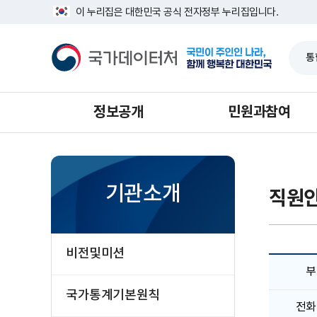
반
너
처
이
다
마
이 누리집은 대한민국 공식 전자정부 누리집입니다.
복
비
영
음
전
음
지
1639px
국
역
-
가
으
으
으
막
건
1180px
데
너
이
로
로
로
으
뛰
터
로
기
처
정보공개
민원과참여
기관소개
직원
비전및미션
부
국가통계기본원칙
전화