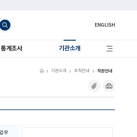
검
ENGLISH
색
하
기
사
통계조사
기관소개
이
트
맵
바
로
기관소개
조직안내
직원안내
가
기
담
업무
당