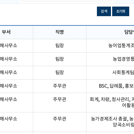
번
호
검색
초기화
부서
직명
담당
해사무소
팀장
농어업통계조
해사무소
팀장
농업경영통
해사무소
팀장
사회통계팀
해사무소
주무관
BSC, 답례품, 홍
해사무소
주무관
회계, 차량, 청사관리
어활
해사무소
주무관
농가경제조사 총괄, 
양곡소비량