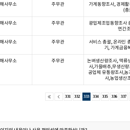
해사무소
주무관
가계동향조사, 경제활
(총
해사무소
주무관
광업제조업동향조사 총
연간조
해사무소
주무관
서비스 총괄, 온라인 
기, 가계금융
해사무소
주무관
논벼생산량조사, 맥류
사,가을배추,무생산량
공업체 유통량조사,농
사,농업생산
331
332
333
334
335
336
337