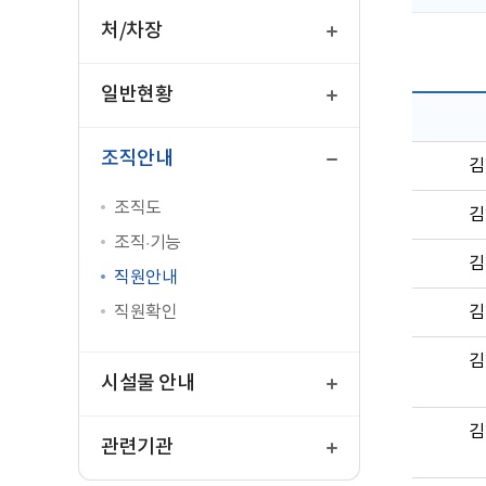
열
기
처/차장
열
기
일반현황
닫
기
조직안내
김
조직도
김
조직·기능
김
직원안내
직원확인
김
열
김
기
시설물 안내
열
김
기
관련기관