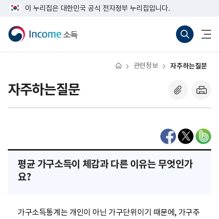
너
반
이 누리집은 대한민국 공식 전자정부 누리집입니다.
비
복
767px
소
통
전
영
이
득
합
체
역
하
검
메
건
색
뉴
바
열
너
로
기
뛰
관련정보
자주하는질문
가
기
기
(새
자주하는질문
창
열
기)
평균 가구소득이 체감과 다른 이유는 무엇인가
요?
가구소득통계는 개인이 아닌 가구단위이기 때문에, 가구주 