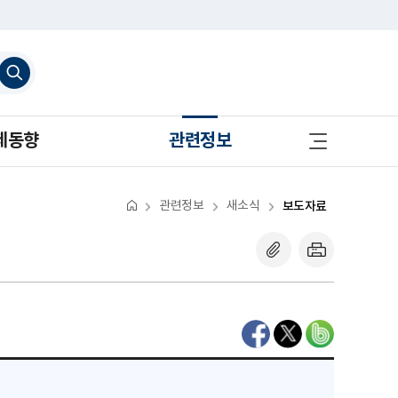
검
색
하
기
사
제동향
관련정보
이
트
맵
바
로
관련정보
새소식
보도자료
가
기