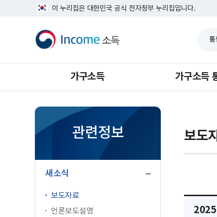
너
반
이 누리집은 대한민국 공식 전자정부 누리집입니다.
비
복
1639px
소
영
-
득
역
1180px
건
너
뛰
기
가구소득
가구소득 
관련정보
보도
닫
기
새소식
보도자료
202
언론보도설명