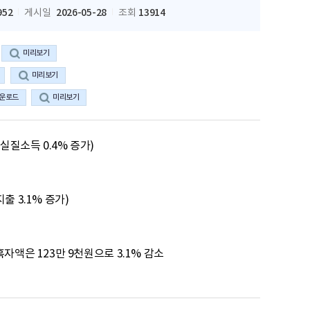
952
2026-05-28
13914
게시일
조회
미리보기
미리보기
운로드
미리보기
실질소득 0.4% 증가)

 3.1% 증가)

자액은 123만 9천원으로 3.1% 감소
