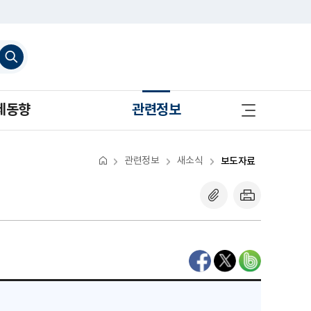
검
색
하
기
사
제동향
관련정보
이
트
맵
바
로
관련정보
새소식
보도자료
가
기