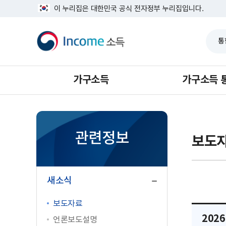
너
반
이 누리집은 대한민국 공식 전자정부 누리집입니다.
비
복
1639px
소
영
-
득
역
1180px
건
너
뛰
기
가구소득
가구소득 
관련정보
보도
닫
기
새소식
보도자료
202
언론보도설명