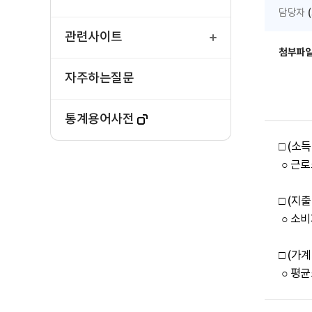
담당자
열
기
관련사이트
첨부파
자주하는질문
통계용어사전
□ (소
 ○ 근로소득(0.3%), 사업소득(2.6%), 이전소득(9.7%) 증가

□ (지
 ○ 소비지출(5.3%), 비소비지출(1.2%) 증가

□ (가
 ○ 평