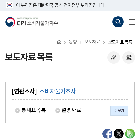
반
너
이 누리집은 대한민국 공식 전자정부 누리집입니다.
복
비
영
767px
소
통
전
역
이
비
합
체
건
하
자
검
메
너
물
색
뉴
뛰
가
바
열
기
지
로
기
동향
보도자료
보도자료 목록
수
가
기
(새
보도자료 목록
창
열
기)
[연관조사]
소비자물가조사
통계표목록
설명자료
더보기