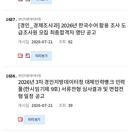
수
수
파
일
일
및
어
어
일
도
활
활
[경
[경
급
용
용
인
인
1637
경인지방데이터청
조
조
조
[경인_경제조사과] 2026년 한국수어 활용 조사 도
_
_
사
사
사
경
경
급조사원 모집 최종합격자 명단 공고
원
도
도
제
제
2026-07-21
62
게시일
조회
최
급
급
조
조
종
조
조
사
사
합
사
사
미리보기
과]
과]
격
원
원
2026
2026
자
최
최
년
년
2026
공
종
종
한
한
년
1636
경인지방데이터청
고
합
합
국
국
2026년 3차 경인지방데이터청 대체인력뱅크 인력
3
의
격
격
수
수
차
풀(한시임기제 9호) 서류전형 심사결과 및 면접전
pdf
자
자
어
어
경
형 일정 공고
파
공
공
활
활
인
일
고
고
2026-07-21
39
게시일
조회
용
용
지
의
의
조
조
방
pdf
hwp
사
사
데
미리보기
파
파
도
도
이
일
일
급
급
터