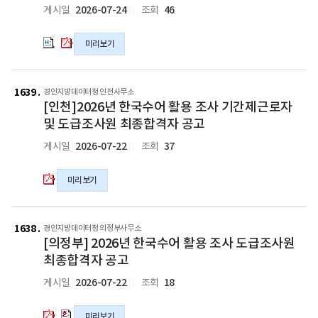
지
지
공
공
2026-07-24
46
게시일
조회
임
동
방
방
고
고
기
조
데
데
의
의
제
사
미리보기
이
이
hwp
pdf
공
영
터
터
파
파
무
종
청
청
[인
일
일
원
지
청
청
천]2026
1639
경인지방데이터청 인천사무소
9
역
년
년
[인천]2026년 한국수어 활용 조사 기간제근로자
년
호)
도
인
인
한
및 도급조사원 최종합격자 공고
모
급
턴
턴
국
집
2026-07-22
37
게시일
조회
조
채
채
수
최
사
용
용
어
종
원
최
최
미리보기
활
합
최
종
종
용
격
종
합
합
조
[의
[의
자
합
격
격
사
정
정
1638
경인지방데이터청 의정부사무소
공
격
자
자
기
[의정부] 2026년 한국수어 활용 조사 도급조사원
부]
부]
고
자
공
공
간
2026
2026
최종합격자 공고
의
공
고
고
제
년
년
pdf
고
2026-07-22
18
게시일
조회
의
의
근
한
한
파
의
hwpx
pdf
로
국
국
일
pdf
파
파
자
미리보기