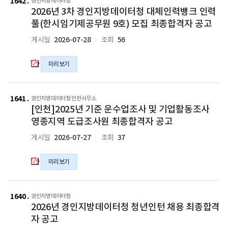
년
1642
경인지방데이터청
최
최
원
원
2026년 3차 경인지방데이터청 대체인력뱅크 인력
3
종
종
대
대
차
풀(한시임기제공무원 9호) 모집 최종합격자 공고
합
합
체
체
경
2026-07-28
56
게시일
조회
격
격
기
기
인
자
자
간
간
지
발
발
제
제
미리보기
방
표
표
근
근
데
공
공
로
로
이
[인
고
고
자
자
터
천]2025
1641
경인지방데이터청 인천사무소
의
의
서
서
청
[인천]2025년 기준 운수업조사 및 기업활동조사
년
hwp
pdf
류
류
대
기
영종지역 도급조사원 최종합격자 공고
파
파
전
전
체
준
일
일
2026-07-27
37
게시일
조회
형
형
인
운
합
합
력
수
격
격
뱅
미리보기
업
자
자
크
조
및
및
인
사
2026
2026
면
면
력
및
년
년
1640
경인지방데이터청
접
접
풀
기
2026년 경인지방데이터청 청년인턴 채용 최종합격
경
경
일
일
(한
업
인
인
자 공고
정
정
시
활