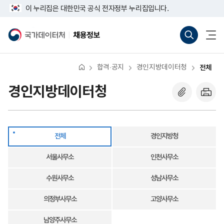
반
전
너
다
마
이 누리집은 대한민국 공식 전자정부 누리집입니다.
복
체
비
영
음
지
767px
통
전
역
이
합
체
국
채
막
건
하
검
메
가
용
너
색
뉴
데
정
뛰
바
열
이
보
기
로
기
터
합격·공지
경인지방데이터청
전체
가
처
기
(새
경인지방데이터청
창
열
기)
전체
경인지방청
서울사무소
인천사무소
수원사무소
성남사무소
의정부사무소
고양사무소
남양주사무소