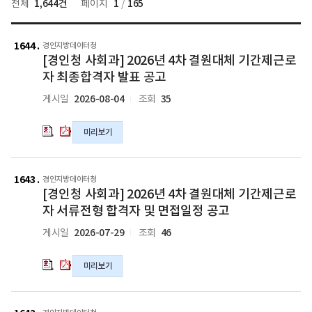
1,644건
1
165
전체
페이지
/
새
[경
[경
인
인
1644
글
경인지방데이터청
[경인청 사회과] 2026년 4차 결원대체 기간제근로
청
청
사
사
자 최종합격자 발표 공고
회
회
2026-08-04
35
게시일
조회
과]
과]
2026
2026
미리보기
년
년
4
4
차
차
[경
[경
결
결
인
인
1643
경인지방데이터청
원
원
[경인청 사회과] 2026년 4차 결원대체 기간제근로
청
청
대
대
사
사
자 서류전형 합격자 및 면접일정 공고
체
체
회
회
2026-07-29
46
게시일
조회
기
기
과]
과]
간
간
2026
2026
제
제
미리보기
년
년
근
근
4
4
로
로
차
차
2026
자
자
결
결