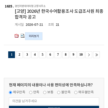
[고
[고
조
조
청
양]
양]
1635
경인지방데이터청 고양사무소
사
사
대
[고양] 2026년 한국수어활용조사 도급조사원 최종
2026
2026
원
원
체
년
년
합격자 공고
모
모
인
한
한
집
집
2026-07-21
21
게시일
조회
력
국
국
최
최
뱅
수
수
종
종
크
미리보기
어
어
합
합
인
활
활
격
격
력
용
용
자
자
풀
조
조
명
명
1
2
3
4
5
6
7
8
9
10
(한
사
사
단
단
시
도
도
공
공
임
급
급
고
고
기
조
조
의
의
제
사
사
pdf
hwp
9
원
원
현재 페이지의 내용이나 사용 편의성에 만족하십니까?
파
파
호)
최
최
일
일
서
종
종
매우만족
만족
보통
불만족
매우불만족
류
합
합
전
격
격
형
자
자