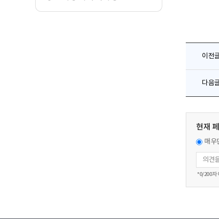
이전
다음
현재 
매우
*
0
/200자