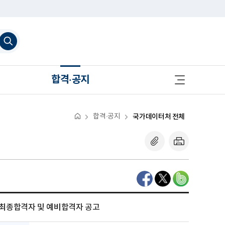
검
색
하
기
사
합격·공지
이
트
맵
바
로
합격·공지
국가데이터처 전체
가
기
 최종합격자 및 예비합격자 공고