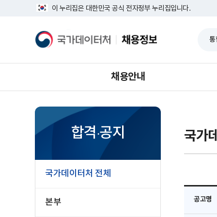
반
너
이 누리집은 대한민국 공식 전자정부 누리집입니다.
복
비
영
1639px
역
-
국
채
건
1180px
가
용
너
데
정
뛰
이
보
기
터
처
채용안내
합격·공지
국가데
국가데이터처 전체
공고명
본부