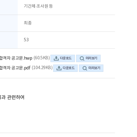
분
기간제·조사원 등
분
최종
53
(60.5KB)
합격자 공고문.hwp
다운로드
미리보기
(104.29KB)
격자 공고문.pdf
다운로드
미리보기
과 관련하여
