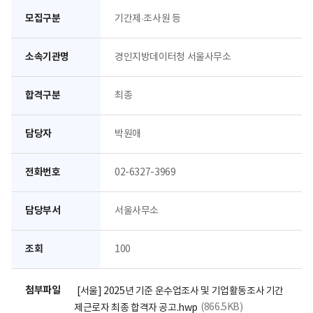
모집구분
기간제·조사원 등
소속기관명
경인지방데이터청 서울사무소
합격구분
최종
담당자
박원애
전화번호
02-6327-3969
담당부서
서울사무소
조회
100
첨부파일
[서울] 2025년 기준 운수업조사 및 기업활동조사 기간
(866.5KB)
제근로자 최종 합격자 공고.hwp