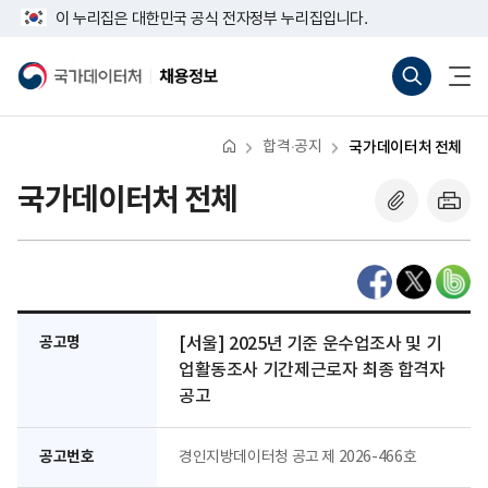
반
너
이 누리집은 대한민국 공식 전자정부 누리집입니다.
복
비
영
767px
통
전
역
이
합
체
국
채
건
하
검
메
가
용
너
색
뉴
데
정
뛰
바
열
이
보
기
로
기
터
합격·공지
국가데이터처 전체
가
처
기
(새
국가데이터처 전체
창
열
기)
공고명
[서울] 2025년 기준 운수업조사 및 기
업활동조사 기간제근로자 최종 합격자
공고
공고번호
경인지방데이터청 공고 제 2026-466호