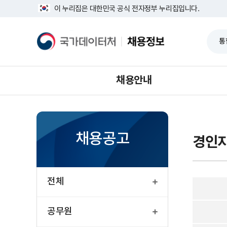
반
의
너
이 누리집은 대한민국 공식 전자정부 누리집입니다.
복
정
비
영
부
1639px
역
사
-
국
채
건
무
1180px
가
용
너
소
데
정
뛰
이
보
기
터
처
채용안내
채용공고
경인
열
기
전체
열
기
공무원