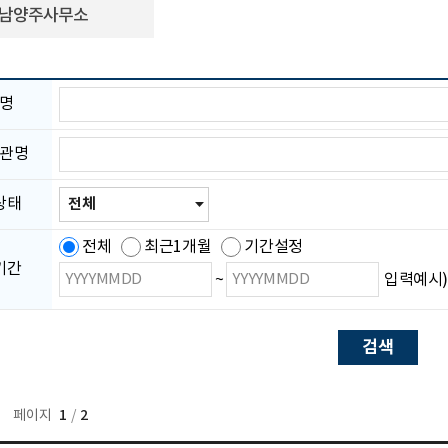
남양주사무소
공
명
고
명
입
소
관명
력
속
기
관
전
상태
명
체,
입
접
력
수
전체
최근1개월
기간설정
전,
기간
검
검
접
~
입력예시) 
수
색
색
중,
시
종
접
수
작
료
마
날
날
감
짜
짜
선
택
1
2
페이지
/