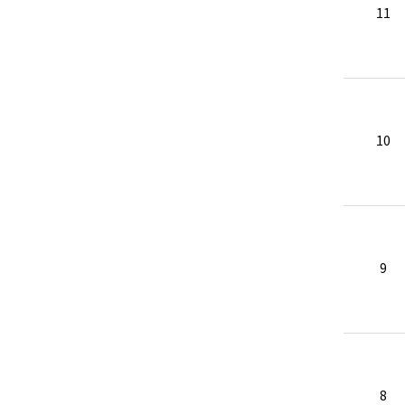
11
10
9
8