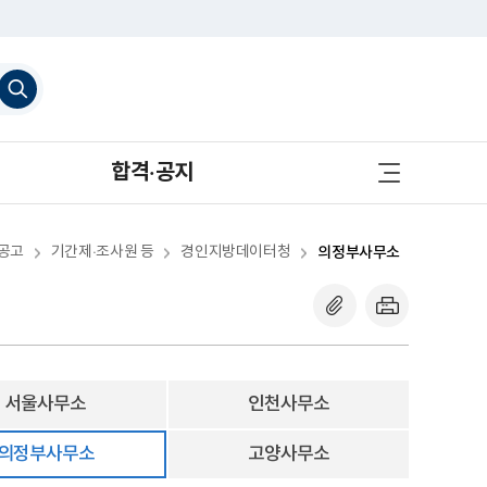
검
색
하
기
사
합격·공지
이
트
맵
바
로
공고
기간제·조사원 등
경인지방데이터청
의정부사무소
가
기
서울사무소
인천사무소
의정부사무소
고양사무소