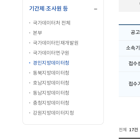
닫
기
기간제·조사원 등
국가데이터처 전체
공고
본부
국가데이터인재개발원
소속기
국가데이터연구원
경인지방데이터청
접수
동북지방데이터청
호남지방데이터청
접수
동남지방데이터청
충청지방데이터청
강원지방데이터지청
17건
전체