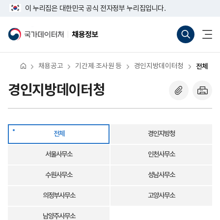
반
전
너
다
마
이 누리집은 대한민국 공식 전자정부 누리집입니다.
복
체
비
영
음
지
767px
통
전
역
이
합
체
국
채
막
건
하
검
메
가
용
너
색
뉴
데
정
뛰
바
열
이
보
기
로
기
터
채용공고
기간제·조사원 등
경인지방데이터청
전체
가
처
기
(새
경인지방데이터청
창
열
기)
전체
경인지방청
서울사무소
인천사무소
수원사무소
성남사무소
의정부사무소
고양사무소
남양주사무소