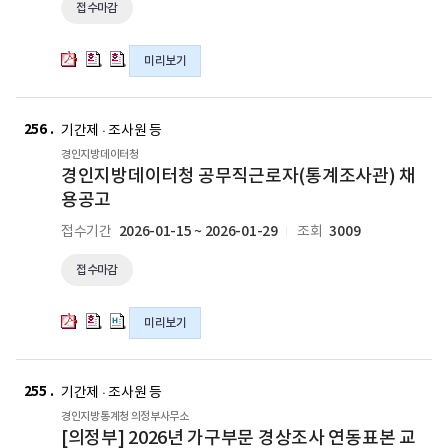
채
채
채
접수마감
결
결
결
용
용
용
원
원
원
공
공
공
대
대
대
미리보기
고
고
고
체
체
체
의
의
의
기
기
기
경
경
경
hwp
pdf
hwp
간
간
간
인
인
인
256
파
파
파
기간제 · 조사원 등
제
제
제
지
지
지
일
일
일
경인지방데이터청
근
근
근
방
방
방
경인지방데이터청 공무직근로자(통계조사관) 채
로
로
로
데
데
데
용공고
자
자
자
이
이
이
채
채
채
2026-01-15 ~ 2026-01-29
3009
접수기간
조회
터
터
터
용
용
용
청
청
청
공
공
공
접수마감
공
공
공
고
고
고
무
무
무
의
의
의
직
직
직
미리보기
pdf
hwp
hwp
근
근
근
파
파
파
로
로
로
[의
[의
[의
일
일
일
자
자
자
정
정
정
255
기간제 · 조사원 등
(통
(통
(통
부]
부]
부]
경인지방통계청 의정부사무소
계
계
계
2026
2026
2026
[의정부] 2026년 가구부문 경상조사 연동표본 교
조
조
조