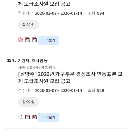
년
년
년
체 도급조사원 모집 공고
사
사
사
가
가
가
관)
관)
관)
2026-01-07 ~ 2026-01-14
994
접수기간
조회
구
구
구
채
채
채
부
부
부
용
용
용
접수마감
문
문
문
공
공
공
경
경
경
고
고
고
상
상
상
미리보기
의
의
의
조
조
조
pdf
hwp
hwpx
사
사
사
[남
[남
[남
파
파
파
연
연
연
양
양
양
254
일
일
일
기간제 · 조사원 등
동
동
동
주]
주]
주]
경인지방통계청 남양주사무소
표
표
표
2026
2026
2026
[남양주] 2026년 가구부문 경상조사 연동표본 교
본
본
본
년
년
년
체 도급조사원 모집 공고
교
교
교
가
가
가
체
체
체
2026-01-07 ~ 2026-01-14
929
접수기간
조회
구
구
구
도
도
도
부
부
부
급
급
급
접수마감
문
문
문
조
조
조
경
경
경
사
사
사
상
상
상
미리보기
원
원
원
조
조
조
모
모
모
사
사
사
[고
[고
[고
집
집
집