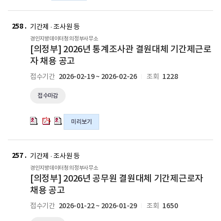
사
사
pdf
hwp
기
기
[의
[의
[의
파
파
간
간
정
정
정
258
일
일
기간제 · 조사원 등
제
제
부]
부]
부]
경인지방데이터청 의정부사무소
근
근
2026
2026
2026
[의정부] 2026년 통계조사관 결원대체 기간제근로
로
로
년
년
년
자 채용 공고
자
자
통
통
통
채
채
2026-02-19 ~ 2026-02-26
1228
접수기간
조회
계
계
계
용
용
조
조
조
공
공
접수마감
사
사
사
고
고
관
관
관
의
의
결
결
결
미리보기
hwp
pdf
원
원
원
파
파
대
대
대
[의
[의
[의
일
일
체
체
체
정
정
정
257
기간제 · 조사원 등
기
기
기
부]
부]
부]
경인지방데이터청 의정부사무소
간
간
간
2026
2026
2026
[의정부] 2026년 공무원 결원대체 기간제근로자
제
제
제
년
년
년
채용 공고
근
근
근
공
공
공
로
로
로
2026-01-22 ~ 2026-01-29
1650
접수기간
조회
무
무
무
자
자
자
원
원
원