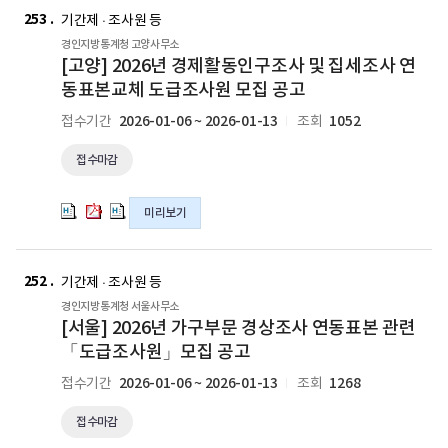
연
연
연
양]
양]
양]
253
공
공
공
기간제 · 조사원 등
동
동
동
2026
2026
2026
고
고
고
경인지방통계청 고양사무소
표
표
표
년
년
년
의
의
의
[고양] 2026년 경제활동인구조사 및 집세조사 연
본
본
본
경
경
경
pdf
hwp
hwp
동표본교체 도급조사원 모집 공고
교
교
교
제
제
제
파
파
파
체
체
체
2026-01-06 ~ 2026-01-13
1052
접수기간
조회
활
활
활
일
일
일
도
도
도
동
동
동
급
급
급
접수마감
인
인
인
조
조
조
구
구
구
사
사
사
조
조
조
미리보기
원
원
원
사
사
사
모
모
모
및
및
및
[서
[서
집
집
집
집
집
집
울]
울]
252
공
공
공
기간제 · 조사원 등
세
세
세
2026
2026
고
고
고
경인지방통계청 서울사무소
조
조
조
년
년
의
의
의
[서울] 2026년 가구부문 경상조사 연동표본 관련
사
사
사
가
가
hwpx
pdf
hwp
「도급조사원」모집 공고
연
연
연
구
구
파
파
파
동
동
동
2026-01-06 ~ 2026-01-13
1268
접수기간
조회
부
부
일
일
일
표
표
표
문
문
본
본
본
접수마감
경
경
교
교
교