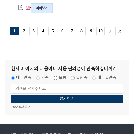
상
상
체
체
체
조
조
미리보기
도
도
도
사
사
급
급
급
연
연
조
조
조
동
동
사
사
사
1
2
3
4
5
6
7
8
9
10
표
표
원
원
원
본
본
모
모
모
관
관
집
집
집
련
련
공
공
공
「도
「도
고
고
고
급
급
의
의
의
현재 페이지의 내용이나 사용 편의성에 만족하십니까?
조
조
hwpx
pdf
hwpx
사
사
매우만족
만족
보통
불만족
매우불만족
파
파
파
원」
원」
일
일
일
모
모
집
집
공
공
고
고
*
0
/200자 이내
의
의
hwpx
pdf
파
파
일
일