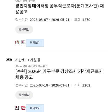
경인지방데이터청
제
제
제
제
방
방
경인지방데이터청 공무직근로자(통계조사관) 채
근
근
근
근
데
데
용공고
로
로
로
로
이
이
차
차
차
차
2026-05-07 ~ 2026-05-21
1270
접수기간
조회
터
터
채
채
채
채
청
청
용
용
용
용
접수마감
공
공
공
공
공
공
무
무
고
고
고
고
직
직
미리보기
의
의
의
의
근
근
hwpx
hwp
pdf
hwp
로
로
[수
[수
파
파
파
파
자
자
원]
원]
259
일
일
일
일
기간제 · 조사원 등
(통
(통
2026
2026
경인지방데이터청 수원사무소
계
계
년
년
[수원] 2026년 가구부문 경상조사 기간제근로자
조
조
가
가
채용 공고
사
사
구
구
관)
관)
2026-03-18 ~ 2026-03-31
1262
접수기간
조회
부
부
채
채
문
문
용
용
접수마감
경
경
공
공
상
상
고
고
조
조
미리보기
의
의