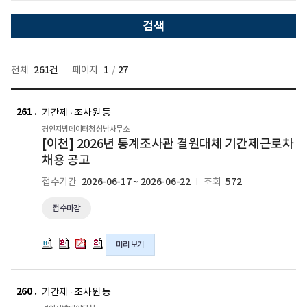
감
작
료
선
날
날
택
짜
짜
261건
1
27
전체
페이지
/
[이
[이
[이
[이
천]
천]
천]
천]
261
기간제 · 조사원 등
2026
2026
2026
2026
경인지방데이터청 성남사무소
년
년
년
년
[이천] 2026년 통계조사관 결원대체 기간제근로차
통
통
통
통
채용 공고
계
계
계
계
2026-06-17 ~ 2026-06-22
572
접수기간
조회
조
조
조
조
사
사
사
사
접수마감
관
관
관
관
결
결
결
결
원
원
원
원
미리보기
대
대
대
대
체
체
체
체
경
경
기
기
기
기
인
인
260
기간제 · 조사원 등
간
간
간
간
지
지