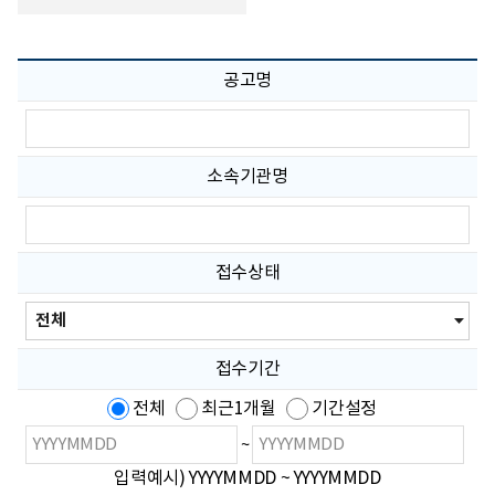
공고명
공
고
명
입
소속기관명
력
소
속
기
관
접수상태
명
입
전
력
체,
접
수
접수기간
전,
접
전체
최근1개월
기간설정
수
중,
검
검
~
접
색
색
수
입력예시) YYYYMMDD ~ YYYYMMDD
시
종
마