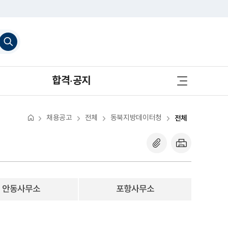
검
색
하
기
사
합격·공지
이
트
맵
바
로
채용공고
전체
동북지방데이터청
전체
가
기
안동사무소
포항사무소