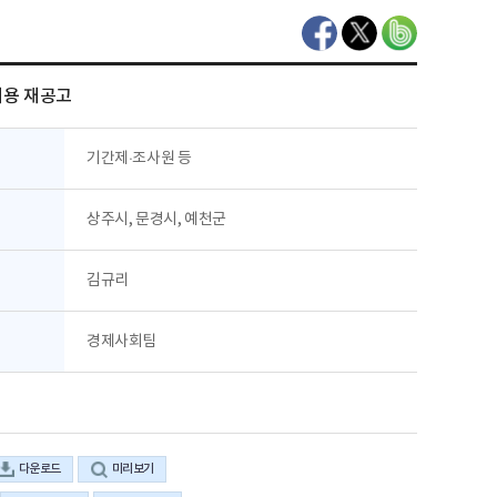
채용 재공고
분
기간제·조사원 등
역
상주시, 문경시, 예천군
김규리
서
경제사회팀
다운로드
미리보기