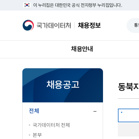
반
전
너
이 누리집은 대한민국 공식 전자정부 누리집입니다.
복
체
비
영
1639px
역
-
국
채
건
1180px
가
용
너
데
정
뛰
이
보
기
터
처
채용안내
채용공고
동북
닫
기
전체
국가데이터처 전체
본부