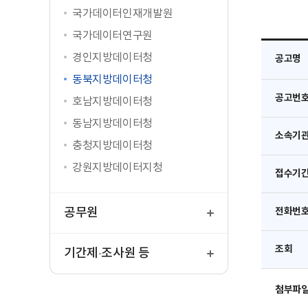
국가데이터인재개발원
국가데이터연구원
경인지방데이터청
공고명
동북지방데이터청
공고번
호남지방데이터청
동남지방데이터청
소속기
충청지방데이터청
강원지방데이터지청
접수기
열
기
공무원
전화번
열
조회
기
기간제·조사원 등
첨부파