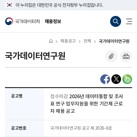
반
너
이 누리집은 대한민국 공식 전자정부 누리집입니다.
복
비
영
767px
통
전
역
이
합
체
국
채
건
하
검
메
가
용
너
색
뉴
데
정
뛰
바
열
이
보
기
로
기
터
채용공고
전체
국가데이터연구원
가
처
기
(새
국가데이터연구원
창
열
기)
공고명
접수마감
2026년 데이터통합 및 조사
표 연구 업무지원을 위한 기간제 근로
자 채용 공고
공고번호
국가데이터연구원 공고 제 2026-6호