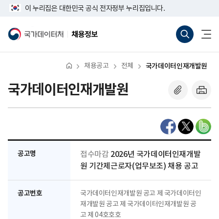
반
너
이 누리집은 대한민국 공식 전자정부 누리집입니다.
복
비
영
767px
통
전
역
이
합
체
국
채
건
하
검
메
가
용
너
색
뉴
데
정
뛰
바
열
이
보
기
로
기
터
채용공고
전체
국가데이터인재개발원
가
처
기
(새
국가데이터인재개발원
창
열
기)
공고명
접수마감
2026년 국가데이터인재개발
원 기간제근로자(업무보조) 채용 공고
공고번호
국가데이터인재개발원 공고 제 국가데이터인
재개발원 공고 제 국가데이터인재개발원 공
고 제 04호호호