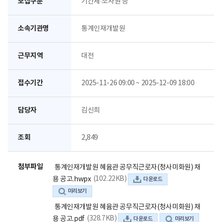
모집구분
기간제·조사원 등
소속기관명
통계인재개발원
근무지역
대전
접수기간
2025-11-26 09:00 ~ 2025-12-09 18:00
담당자
김신희
조회
2,849
첨부파일
통계인재개발원 혜윰관 공무직근로자(청사미화원) 채
(102.22KB)
용 공고.hwpx
다운로드
미리보기
통계인재개발원 혜윰관 공무직근로자(청사미화원) 채
(328.7KB)
용 공고.pdf
다운로드
미리보기