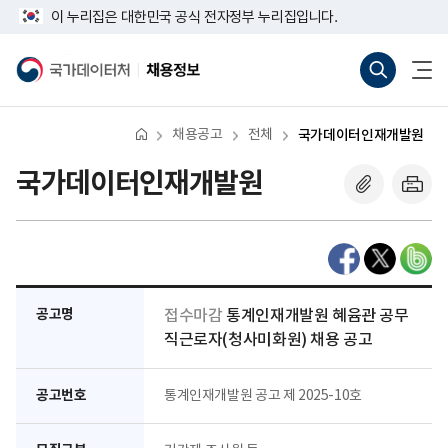
반
너
이 누리집은 대한민국 공식 전자정부 누리집입니다.
복
비
영
767px
통
전
역
이
합
체
국
채
건
하
검
메
가
용
너
색
뉴
데
정
뛰
바
열
이
보
기
로
기
터
채용공고
전체
국가데이터인재개발원
가
처
기
(새
국가데이터인재개발원
창
열
기)
공고명
접수마감
통계인재개발원 혜윰관 공무
직근로자(청사미화원) 채용 공고
공고번호
통계인재개발원 공고 제 2025-10호