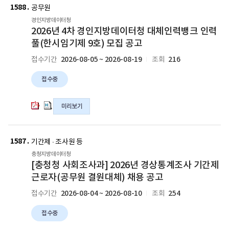
년
년
1588
글
공무원
4
4
경인지방데이터청
차
차
2026년 4차 경인지방데이터청 대체인력뱅크 인력
경
경
풀(한시임기제 9호) 모집 공고
인
인
2026-08-05 ~ 2026-08-19
216
접수기간
조회
지
지
방
방
접수중
데
데
이
이
터
터
미리보기
청
청
대
대
새
[충
[충
체
체
청
청
1587
글
기간제 · 조사원 등
인
인
청
청
충청지방데이터청
력
력
사
사
[충청청 사회조사과] 2026년 경상통계조사 기간제
뱅
뱅
회
회
근로자(공무원 결원대체) 채용 공고
크
크
조
조
인
인
2026-08-04 ~ 2026-08-10
254
접수기간
조회
사
사
력
력
과]
과]
풀
풀
접수중
2026
2026
(한
(한
년
년