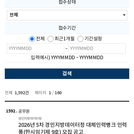
관
접수상태
명
입
전
력
체,
접
수
접수기간
전,
접
전체
최근1개월
기간설정
수
중,
검
검
~
접
색
색
수
입력예시) YYYYMMDD ~ YYYYMMDD
시
종
마
감
작
료
선
날
날
택
짜
짜
1,592건
1
160
전체
페이지
/
새
2026
2026
년
년
1592
글
공무원
5
5
경인지방데이터청
차
차
2026년 5차 경인지방데이터청 대체인력뱅크 인력
경
경
풀(한시임기제 9호) 모집 공고