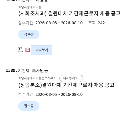
글
9
9
기간제 · 조사원 등
(공
조
조
호)
호)
호남지방데이터청
무
사
사
모
모
(사회조사과) 결원대체 기간제근로자 채용 공고
원
과)
과)
집
집
결
2026-08-05 ~ 2026-08-10
242
접수기간
조회
결
결
공
공
원
원
원
고
고
대
접수중
대
대
의
의
체)
체
체
pdf
hwpx
채
기
기
파
파
미리보기
용
간
간
일
일
공
제
제
고
근
근
1589
기간제 · 조사원 등
(재
로
로
공
호남지방데이터청 전주사무소
나라통계 2.0
자
자
고)
(정읍분소)결원대체 기간제근로자 채용 공고
채
채
의
용
용
2026-08-05 ~ 2026-08-10
접수기간
hwpx
공
공
파
고
고
접수중
일
의
의
hwp
pdf
파
파
새
일
일
2026
2026