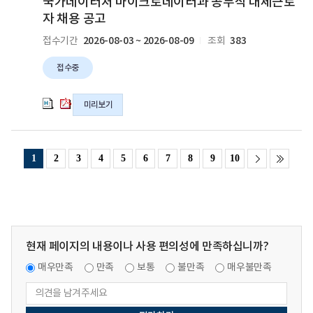
국가데이터처 마이크로데이터과 공무직 대체근로
간
간
터
터
일
일
일
일
자 채용 공고
제
제
처
처
근
근
2026-08-03 ~ 2026-08-09
383
접수기간
조회
마
마
로
로
이
이
자
자
접수중
크
크
채
채
로
로
용
용
데
데
미리보기
공
공
이
이
고
고
터
터
의
의
과
과
hwpx
pdf
1
2
3
4
5
6
7
8
9
10
공
공
파
파
무
무
일
일
직
직
대
대
체
체
근
근
현재 페이지의 내용이나 사용 편의성에 만족하십니까?
로
로
자
자
매우만족
만족
보통
불만족
매우불만족
채
채
용
용
공
공