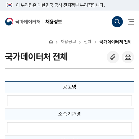
반
너
다
마
이 누리집은 대한민국 공식 전자정부 누리집입니다.
복
비
영
음
지
767px
통
전
역
이
합
체
국
채
막
건
하
검
메
가
용
너
색
뉴
데
정
뛰
바
열
이
보
기
로
기
터
채용공고
전체
국가데이터처 전체
가
처
기
(새
국가데이터처 전체
창
열
기)
공고명
공
고
명
입
소속기관명
력
소
속
기