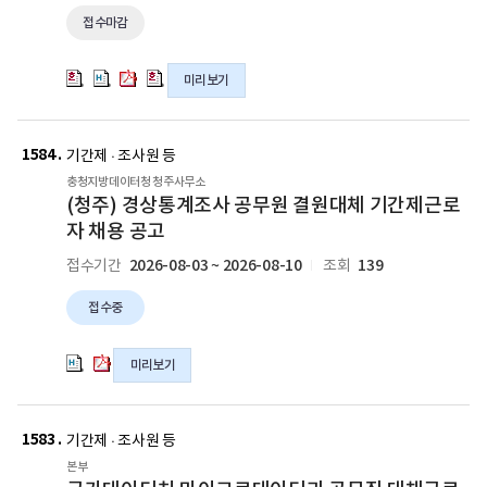
산
산
산
산
공
공
hwpx
접수마감
기
기
기
기
고
고
파
간
간
간
간
의
의
일
제
제
제
제
hwp
hwpx
미리보기
근
근
근
근
파
파
로
로
로
로
일
일
새
(청
(청
자
자
자
자
주)
주)
1584
글
기간제 · 조사원 등
(업
(업
(업
(업
경
경
충청지방데이터청 청주사무소
무
무
무
무
상
상
(청주) 경상통계조사 공무원 결원대체 기간제근로
보
보
보
보
통
통
자 채용 공고
조
조
조
조
계
계
원)
원)
원)
원)
2026-08-03 ~ 2026-08-10
139
접수기간
조회
조
조
채
채
채
채
사
사
용
용
용
용
접수중
공
공
연
연
연
연
무
무
장
장
장
장
원
원
미리보기
공
공
공
공
결
결
고
고
고
고
원
원
새
국
국
(7.27.~8.6.)
(7.27.~8.6.)
(7.27.~8.6.)
(7.27.~8.6.)
대
대
가
가
1583
글
의
의
의
의
기간제 · 조사원 등
체
체
데
데
hwp
hwpx
pdf
hwp
본부
기
기
이
이
파
파
파
파