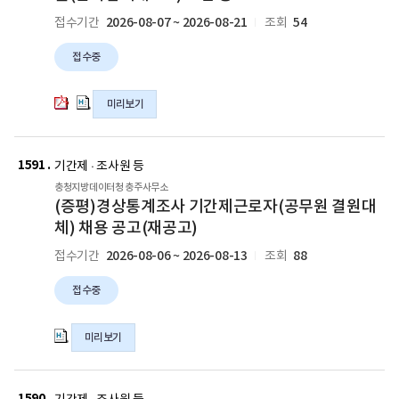
인
인
2026-08-07 ~ 2026-08-21
54
접수기간
조회
지
지
방
방
접수중
데
데
이
이
터
터
미리보기
청
청
대
대
새
(증
체
체
평)
1591
글
기간제 · 조사원 등
인
인
경
충청지방데이터청 충주사무소
력
력
상
(증평)경상통계조사 기간제근로자(공무원 결원대
뱅
뱅
통
체) 채용 공고(재공고)
크
크
계
인
인
2026-08-06 ~ 2026-08-13
88
접수기간
조회
조
력
력
사
풀
풀
접수중
기
(한
(한
간
시
시
제
미리보기
임
임
근
기
기
로
새
(사
(사
제
제
자
회
회
1590