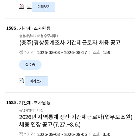
시
시
경
경
미리보기
임
임
상
상
기
기
통
통
새
(충
제
제
계
계
주)
1586
글
9
9
기간제 · 조사원 등
조
조
경
호)
호)
충청지방데이터청 충주사무소
사
사
상
모
모
(충주)경상통계조사 기간제근로자 채용 공고
기
기
통
집
집
간
간
2026-08-03 ~ 2026-08-17
159
접수기간
조회
계
공
공
제
제
조
고
고
근
근
접수중
사
의
의
로
로
기
pdf
hwpx
자
자
간
파
파
미리보기
(공
(공
제
일
일
무
무
근
새
2026
2026
2026
2026
원
원
로
년
년
년
년
1585
글
기간제 · 조사원 등
결
결
자
지
지
지
지
원
원
동남지방데이터청
채
역
역
역
역
2026년 지역통계 생산 기간제근로자(업무보조원)
대
대
용
통
통
통
통
체)
체)
채용 연장 공고(7.27.~8.6.)
공
계
계
계
계
채
채
고
2026-08-03 ~ 2026-08-06
350
접수기간
조회
생
생
생
생
용
용
의