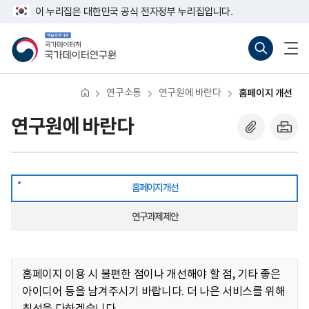
반
홈
너
이 누리집은 대한민국 공식 전자정부 누리집입니다.
복
페
비
영
이
767px
책
통
전
역
지
이
임
합
체
건
개
하
운
검
메
너
선
영
색
뉴
뛰
기
바
열
기
관
로
기
연구소통
연구원에 바란다
홈페이지 개선
국
가
가
기
데
(새
연구원에 바란다
이
창
터
열
처
기)
국
가
데
홈페이지 개선
이
터
연
연구과제 제안
구
원
홈페이지 이용 시 불편한 점이나 개선해야 할 점, 기타 좋은
아이디어 등을 남겨주시기 바랍니다.
더 나은 서비스를 위해