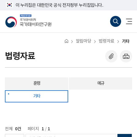
반
기
너
이 누리집은 대한민국 공식 전자정부 누리집입니다.
복
타
비
영
767px
책
통
전
역
이
임
합
체
건
하
운
검
메
너
영
색
뉴
뛰
기
바
열
기
관
로
기
알림마당
법령자료
기타
국
가
가
기
데
(새
법령자료
이
창
터
열
처
기)
국
가
데
훈령
예규
이
터
연
기타
구
원
0건
1
1
전체
페이지
/