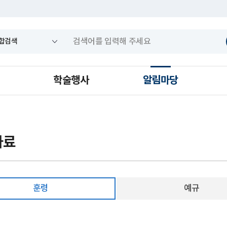
학술행사
알림마당
자료
훈령
예규