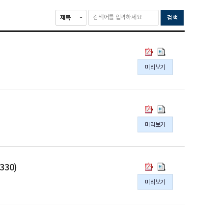
검색
국
국
가
가
미리보기
데
데
이
이
터
터
연
연
국
국
구
구
가
가
미리보기
원
원
데
데
위
위
이
이
임
임
터
터
전
전
연
연
국
국
30)
결
결
구
구
가
가
규
규
미리보기
원
원
데
데
정
정
기
기
이
이
(훈
(훈
본
본
터
터
령
령
운
운