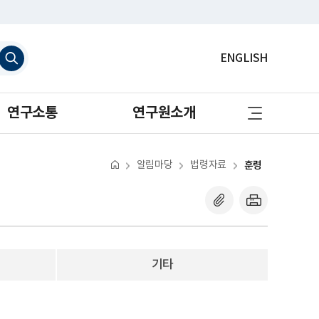
검
ENGLISH
색
하
기
사
연구소통
연구원소개
이
트
맵
바
로
알림마당
법령자료
훈령
가
기
기타