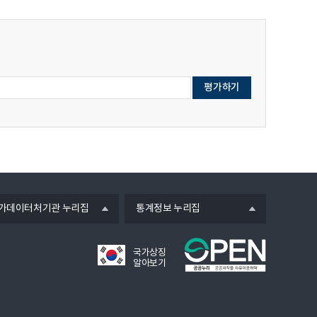
관
관
연
연
파
파
리
리
구
구
일
일
규
규
원
원
정
정
제
제
(훈
(훈
운
운
령
령
영
영
제
제
규
규
6
6
정
정
호,
호,
(훈
(훈
20250225)
20250225)
령
령
의
의
제
제
hwpx
hwpx
5
5
파
파
호,
호,
열
일
일
가데이터처기관 누리집
통계정보 누리집
20250225)
20250225)
기
의
의
hwpx
hwpx
국가상징
파
파
알아보기
일
일