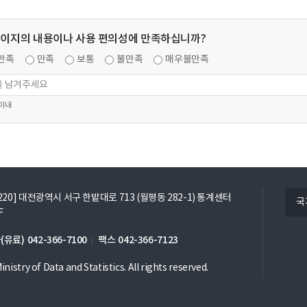
페이지의 내용이나 사용 편의성에 만족하십니까?
만족
만족
보통
불만족
매우불만족
 이내
열
5220] 대전광역시 서구 한밭대로 713 (월평동 282-1) 통계센터
국
기
F
(유료)
042-366-7100
팩스
042-366-7123
nistry of Data and Statistics. All rights reserved.