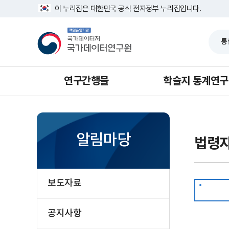
반
훈
너
이 누리집은 대한민국 공식 전자정부 누리집입니다.
복
령
비
영
1639px
책
역
-
임
건
1180px
운
너
영
뛰
기
기
관
국
가
연구간행물
학술지 통계연구
데
이
터
처
국
가
데
알림마당
법령
이
터
연
구
원
보도자료
공지사항