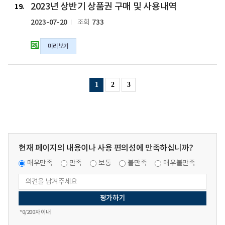
2023년 상반기 상품권 구매 및 사용내역
xlsx
매
년
19
파
및
상
2023-07-20
733
조회
일
사
반
용
기
미리보기
내
상
역
품
의
권
hwpx
구
1
2
3
파
매
일
및
사
용
내
역
현재 페이지의 내용이나 사용 편의성에 만족하십니까?
의
매우만족
만족
보통
불만족
매우불만족
xlsx
파
일
*
0
/200자 이내