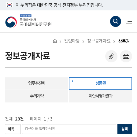
반
상
너
이 누리집은 대한민국 공식 전자정부 누리집입니다.
복
품
비
영
권
767px
책
통
전
역
이
임
합
체
건
하
운
검
메
너
영
색
뉴
뛰
기
바
열
기
관
로
기
알림마당
정보공개자료
상품권
국
가
가
기
데
(새
정보공개자료
이
창
터
열
처
기)
국
가
데
업무추진비
상품권
이
터
연
수의계약
제안서평가결과
구
원
28건
1
3
전체
페이지
/
검색