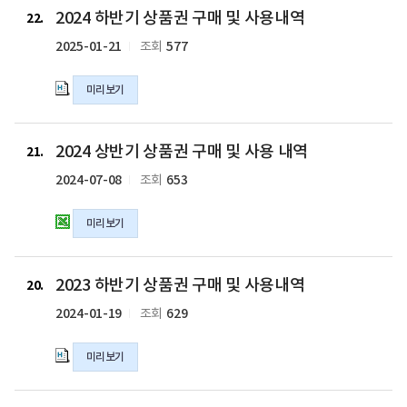
2024 하반기 상품권 구매 및 사용내역
의
구
하
22
hwpx
매
반
2025-01-21
577
조회
파
및
기
일
사
상
미리보기
용
품
내
권
역
구
2024
2024 상반기 상품권 구매 및 사용 내역
의
매
상
21
hwpx
및
반
2024-07-08
653
조회
파
사
기
일
용
상
미리보기
내
품
역
권
의
구
2023
2023 하반기 상품권 구매 및 사용내역
hwpx
매
하
20
파
및
반
2024-01-19
629
조회
일
사
기
용
상
미리보기
내
품
역
권
의
구
2023