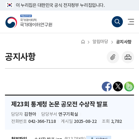
반
너
이 누리집은 대한민국 공식 전자정부 누리집입니다.
복
비
영
767px
책
통
전
역
이
임
합
체
건
하
운
검
메
너
영
색
뉴
뛰
기
바
열
기
관
로
기
알림마당
공지사항
국
가
가
기
데
(새
공지사항
이
창
터
열
처
기)
국
가
데
이
터
연
구
제23회 통계청 논문 공모전 수상작 발표
원
김현아
연구기획실
담당자
담당부서
042-366-7118
2025-08-22
2,782
전화번호
게시일
조회