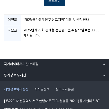
목록보기
이전글
'2025 국가통계연구 심포지엄' 개최 및 신청 안내
다음글
2025년 제23회 통계청 논문공모전 수상작 발표는 12:00
게시됩니다.
열
국가데이터처기관 누리집
기
열
통계정보 누리집
기
개인정보처리방침
저작권정책
찾아오시는길
[35220] 대전광역시 서구 한밭대로 713 (월평동 282-1) 통계센터 6-8F