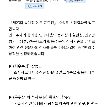
첨부파일
(813.78KB)
수상작 발표.jpg
다운로드
미리보기
『제23회 통계청 논문 공모전』 수상작 선정결과를 발표
합니다. 

연구주제의 창의성, 연구내용의 논리성과 일관성, 연구방
법의 타당성, 연구자료의 활용성 등의 심사기준을 근거로 
하여 관련 전문가의 심사를 통해 다음과 같이 총 7편의 수
상작을 선정하였습니다. 

▶ (최우수상)  장동민

      조사자료에서 수정된 CHAID 알고리즘을 활용한 대체
군 형성방법 연구

▶ (우수상_학·석사 부문)  류호연, 함주연

      서울시 상권 유형화와 공실률 예측에 관한 연구: K-평균 