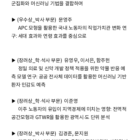
군집화와 머신러닝 기법을 결합하여

▶ (우수상_박사 부문)  문영주

      APC 모형을 활용한 국내 노동자의 직업가치관 변화 연
구: 세대 효과와 연령 효과를 중심으로

▶ (장려상_학·석사 부문)  유영우, 이서은, 함주헌

      정밀 의료 및 신약 개발 정책 적용을 위한 약물 반응 예
측 모델 연구: 공공 전사체 데이터를 활용한 머신러닝 기반 
환자 민감도 예측

▶ (장려상_학·석사 부문)  이준영

      이주 노동자의 유입이 지역경제에 미치는 영향: 전역적 
공간모형과 GTWR을 활용한 광역시·도 단위 분석

▶ (장려상_박사 부문)  김경준, 문지원
