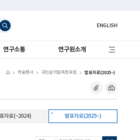
검
ENGLISH
색
하
기
사
연구소통
연구원소개
이
트
맵
바
로
학술행사
국민삶의질측정포럼
발표자료(2025~)
가
기
표자료(~2024)
발표자료(2025~)