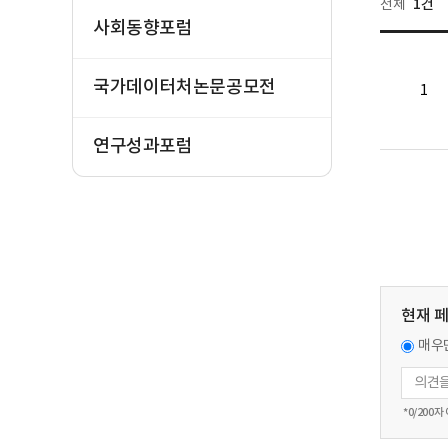
1건
전체
사회동향포럼
국가데이터처논문공모전
1
연구성과포럼
현재 
매우
*
0
/200자