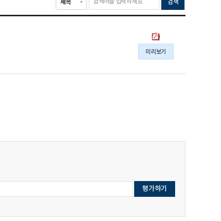
검색
제
11
미리보기
회
국
민
삶
의
질
측
정
포
럼
발
표
자
료
의
pdf