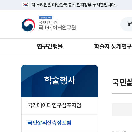
반
발
너
이 누리집은 대한민국 공식 전자정부 누리집입니다.
복
표
비
영
자
1639px
책
역
료
-
임
건
(2025~)
1180px
운
너
영
뛰
기
기
관
국
가
연구간행물
학술지 통계연구
데
이
터
처
국
가
데
학술행사
국민
이
터
연
구
원
국가데이터연구심포지엄
국민삶의질측정포럼