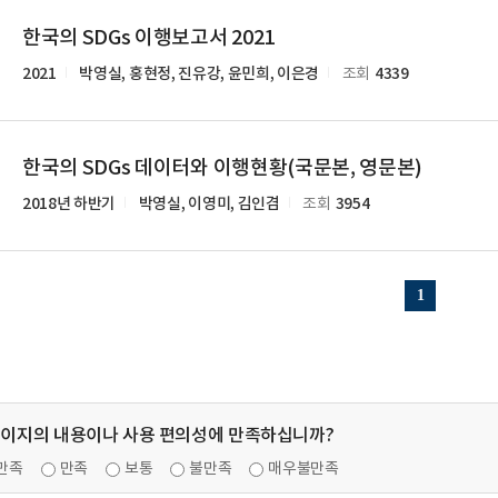
한국의 SDGs 이행보고서 2021
2021
박영실, 홍현정, 진유강, 윤민희, 이은경
4339
조회
한국의 SDGs 데이터와 이행현황(국문본, 영문본)
2018년 하반기
박영실, 이영미, 김인겸
3954
조회
1
페이지의 내용이나 사용 편의성에 만족하십니까?
만족
만족
보통
불만족
매우불만족