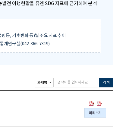
가능발전 이행현황을 유엔 SDG 지표에 근거하여 분석
, 불평등, 기후변화 등)별 주요 지표 추이
연구실(042-366-7319)
검색
한
한
국
국
미리보기
의
의
SDG
SDG
이
이