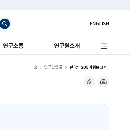
검
ENGLISH
색
하
기
사
연구소통
연구원소개
이
트
맵
바
로
연구간행물
한국의SDG이행보고서
가
기