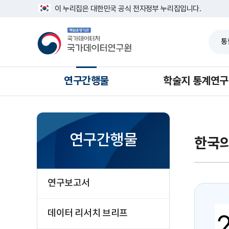
반
너
이 누리집은 대한민국 공식 전자정부 누리집입니다.
복
비
영
1639px
책
역
-
임
건
1180px
운
너
영
뛰
기
기
관
국
가
연구간행물
학술지 통계연구
데
이
터
처
국
가
데
연구간행물
한국
이
터
연
구
원
연구보고서
데이터 리서치 브리프