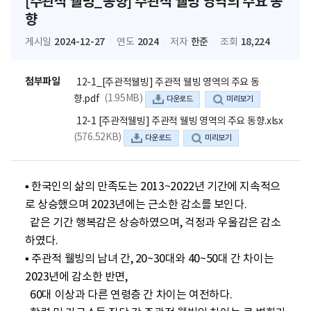
[주관적 웰빙_동향] 주관적 웰빙 영역의 주요 동
향
2024-12-27
2024
한준
18,224
게시일
연도
저자
조회
첨부파일
12-1_[주관적웰빙] 주관적 웰빙 영역의 주요 동
(1.95MB)
향.pdf
다운로드
미리보기
12-1 [주관적웰빙] 주관적 웰빙 영역의 주요 동향.xlsx
(576.52KB)
다운로드
미리보기
▪ 한국인의 삶의 만족도는 2013~2022년 기간에 지속적으
로 상승했으며 2023년에는 근소한 감소를 보인다. 

  같은 기간 행복감은 상승하였으며, 걱정과 우울감은 감소
하였다.

▪ 주관적 웰빙의 남녀 간, 20~30대와 40~50대 간 차이는 
2023년에 감소한 반면, 

  60대 이상과 다른 연령층 간 차이는 여전하다. 
