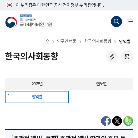
반
주
너
이 누리집은 대한민국 공식 전자정부 누리집입니다.
복
관
비
영
적
767px
책
통
전
역
웰
이
임
합
체
건
빙
하
운
검
메
너
영
색
뉴
뛰
기
바
열
기
관
로
기
연구간행물
한국의사회동향
영역별
국
가
가
기
데
(새
한국의사회동향
이
창
터
열
처
기)
국
가
데
2025년
연도별
이
터
연
영역별
구
원