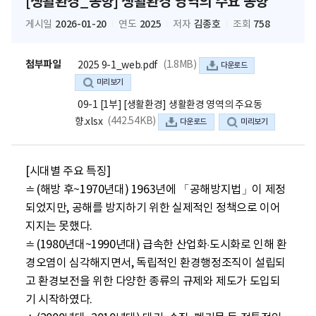
[생활환경_동향] 생활환경 영역의 주요 동향
2026-01-20
2025
김종호
758
게시일
연도
저자
조회
첨부파일
(1.8MB)
2025 9-1_web.pdf
다운로드
미리보기
09-1 [1부] [생활환경] 생활환경 영역의 주요동
(442.54KB)
향.xlsx
다운로드
미리보기
[시대별 주요 특징]

≐ (해방 후~1970년대) 1963년에 「공해방지법」이 제정
되었지만, 공해를 방지하기 위한 실제적인 정책으로 이어
지지는 못했다.

≐ (1980년대~1990년대) 급속한 산업화·도시화로 인해 환
경오염이 심각해지면서, 독립적인 환경행정조직이 설립되
고 환경보전을 위한 다양한 종류의 규제와 제도가 도입되
기 시작하였다.
