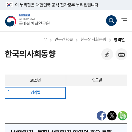
반
생
너
이 누리집은 대한민국 공식 전자정부 누리집입니다.
복
활
비
영
환
767px
책
통
전
역
경
이
임
합
체
건
하
운
검
메
너
영
색
뉴
뛰
기
바
열
기
관
로
기
연구간행물
한국의사회동향
영역별
국
가
가
기
데
(새
한국의사회동향
이
창
터
열
처
기)
국
가
데
2025년
연도별
이
터
연
영역별
구
원