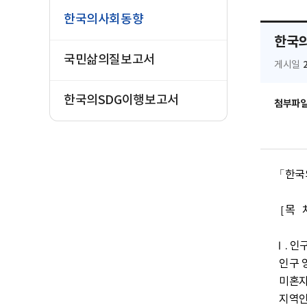
한국의사회동향
한국의
국민삶의질보고서
게시일
한국의SDG이행보고서
첨부파
「한국의
［목   
Ⅰ. 인구
  인구 영역의 주요 동향  …… 계봉오│국민대학교 사회학과

  미혼자의 사회인구학적 특성 및 가치관 변화 ……  계봉오│국민대학교 사회학과

  지역인구의 변화: 저출생과 인구이동 ……  황선재│ 충남대학교 사회학과
