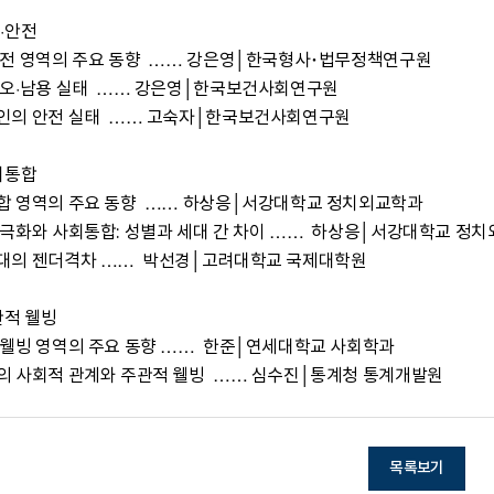
·안전

전 영역의 주요 동향  …… 강은영│한국형사･법무정책연구원

오·남용 실태  …… 강은영│한국보건사회연구원

인의 안전 실태  …… 고숙자│한국보건사회연구원

회통합

 영역의 주요 동향  …… 하상응│서강대학교 정치외교학과

극화와 사회통합: 성별과 세대 간 차이 ……  하상응│서강대학교 정치
대의 젠더격차 ……  박선경│고려대학교 국제대학원

관적 웰빙

웰빙 영역의 주요 동향 ……  한준│연세대학교 사회학과

의 사회적 관계와 주관적 웰빙  …… 심수진│통계청 통계개발원
목록보기