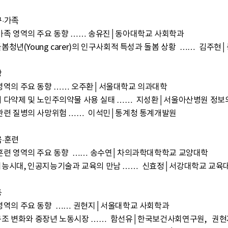
·가족



·훈련


