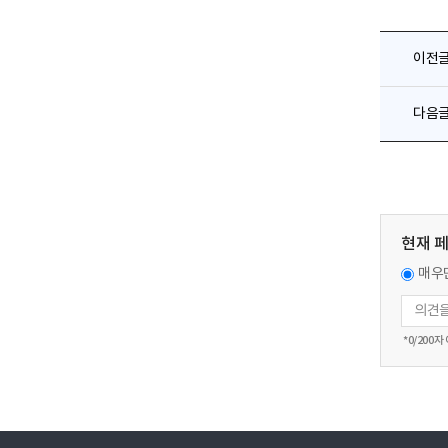
이전
다음
현재 
매우
*
0
/200자