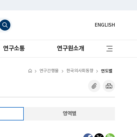
검
ENGLISH
색
하
기
사
연구소통
연구원소개
이
트
맵
바
로
연구간행물
한국의사회동향
연도별
가
기
영역별