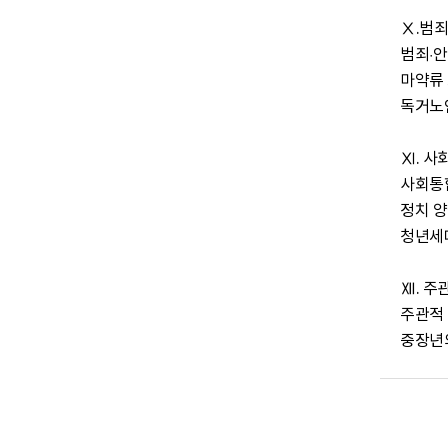
Ⅹ.범죄
범죄·안
마약류 
독거노
Ⅺ. 사
사회통합
정치 양
청년세
Ⅻ. 주
주관적 
중장년