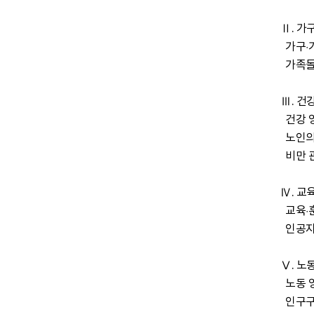
Ⅱ. 가구
  가구·가족 영역의 주요 동향 …… 송유진│동아대학교 사회학과

  가족돌봄청년(Young carer)의 인구사회적 특성과 돌봄 상황  ……  김주현│충남대학교 사회학과

Ⅲ. 건강
  건강 영역의 주요 동향 …… 오주환│서울대학교 의과대학

  노인의 다약제 및 노인주의약물 사용 실태 ……  지성환│서울아산병원 정보의학과,   정희원│서울아산병원 노년내과

  비만 관련 질병의 사망위험 ……  이석민│통계청 통계개발원

Ⅳ. 교육
  교육·훈련 영역의 주요 동향  …… 송수연│차의과학대학학교 교양대학

  인공지능시대, 인공지능기술과 교육의 만남 ……  신효정│서강대학교 교육대학원

Ⅴ. 노동
  노동 영역의 주요 동향  …… 권현지│서울대학교 사회학과

  인구구조 변화와 중장년 노동시장 ……  함선유│한국보건사회연구원,   권현지│서울대학교 사회학과
