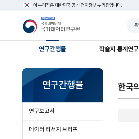
반
연
너
이 누리집은 대한민국 공식 전자정부 누리집입니다.
복
도
비
영
별
1639px
책
역
-
임
건
1180px
운
너
영
뛰
기
기
관
국
가
연구간행물
학술지 통계연구
데
이
터
처
국
가
데
연구간행물
한국
이
터
연
구
원
연구보고서
데이터 리서치 브리프