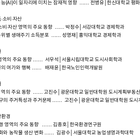
득·소비·자산





구의 주거특성과 주거문제 ……  고진수│광운대학교 일반대학원 도시
활환경

 영역의 주요 동향   …… 김종호│한국환경연구원

화와 농작물 생산 변화 ……  김광수│서울대학교 농업생명과학대학
