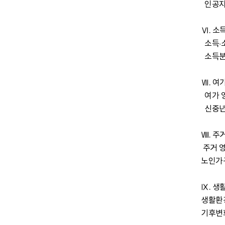
  인공지능(AI)이 일자리에 미치는 잠재적 영향  …… 전병유│한신대학교 평화교양대학

Ⅵ. 소
  소득·소비·자산 영역의 주요 동향  …… 박정수│서강대학교 경제학과

  소득분위별 생애주기 소득분포  …… 성명재│홍익대학교 경제학과

Ⅶ. 여가
  여가 영역의 주요 동향 ……  서우석│서울시립대학교 도시사회학과

  신중년의 여가와 행복 ……   배재윤│한국노인인력개발원

Ⅷ. 주거
 주거 영역의 주요 동향  …… 고진수│광운대학교 일반대학원 도시계획부동산학과

노인가
Ⅸ. 생
생활환경
기후변