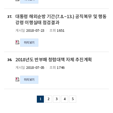
순
령
행
방,
이
동
남
대
행
강
북
대통령 해외순방 기간(7.8.~13.) 공직복무 및 행동
통
37
실
령
정
령
강령 이행실태 점검결과
태
이
상
해
점
2018-07-23
1651
게시일
조회
행
회
외
검
실
담,
순
결
태
추
미리보기
방
과
점
석
기
의
검
명
간
2018
hwp
결
절
(7.8.~13.)
2018년도 반부패 청렴대책 자체 추진계획
년
36
파
과
공
공
도
일
2018-07-05
1746
게시일
조회
의
직
직
반
hwp
기
복
부
파
강
미리보기
무
패
일
및
및
청
행
행
렴
동
동
대
1
2
3
4
5
강
강
책
령
령
자
이
이
체