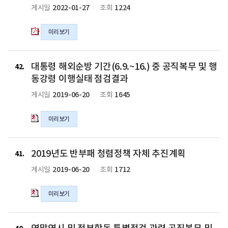
서
2022-01-27
1224
게시일
조회
황
요
(22.1.1.
구
~
미리보기
현
22.12.31.)
황
의
및
대
pdf
제
대통령 해외순방 기간(6.9.~16.) 중 공직복무 및 행
통
42
파
공
령
동강령 이행실태 점검결과
일
실
해
2019-06-20
1645
게시일
조회
적
외
(`21.6.9.
순
~
미리보기
방
12.31.)
기
의
간
2019
pdf
(6.9.~16.)
2019년도 반부패 청렴정책 자체 추진계획
년
41
파
중
도
2019-06-20
1712
게시일
조회
일
공
반
직
부
미리보기
복
패
무
청
및
렴
연
행