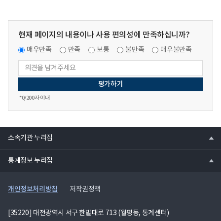
행
행
추
실
실
진
태
태
계
현재 페이지의 내용이나 사용 편의성에 만족하십니까?
점
점
획
검
검
매우만족
만족
보통
불만족
매우불만족
의
결
결
hwp
과
과
파
의
의
일
hwp
hwp
*
0
/200자 이내
파
파
일
일
열
소속기관 누리집
기
열
통계정보 누리집
기
개인정보처리방침
저작권정책
[35220] 대전광역시 서구 한밭대로 713 (월평동, 통계센터)