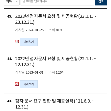
검색
2023
2023년 점자문서 요청 및 제공현황(23.1.1. ~
년
45
점
23.12.31.)
자
2024-01-26
819
게시일
조회
문
서
미리보기
요
청
및
2022
제
2022년 점자문서 요청 및 제공현황(22.1.1. ~
년
44
공
점
22.12.31.)
현
자
2023-01-31
1204
게시일
조회
황
문
(23.1.1.
서
~
미리보기
요
23.12.31.)
청
의
및
점
pdf
제
점자 문서 요구 현황 및 제공실적(`21.6.9. ~
자
43
파
공
문
12.31.)
일
현