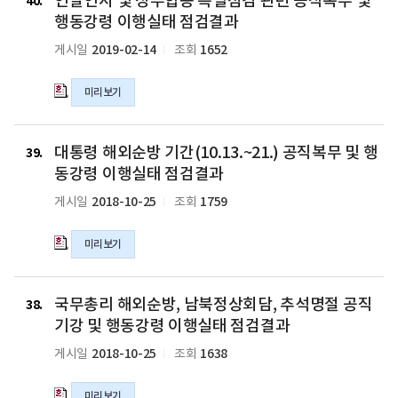
연말연시 및 정부합동 특별점검 관련 공직복무 및
정
말
40
동
책
연
행동강령 이행실태 점검결과
강
자
시
2019-02-14
1652
게시일
조회
령
체
및
이
추
정
행
미리보기
진
부
실
계
합
태
획
동
대
점
의
특
대통령 해외순방 기간(10.13.~21.) 공직복무 및 행
통
39
검
hwp
별
령
동강령 이행실태 점검결과
결
파
점
해
2018-10-25
1759
게시일
조회
과
일
검
외
의
관
순
hwp
련
미리보기
방
파
공
기
일
직
간
국
복
(10.13.~21.)
국무총리 해외순방, 남북정상회담, 추석명절 공직
무
38
무
공
총
기강 및 행동강령 이행실태 점검결과
및
직
리
2018-10-25
1638
게시일
조회
행
복
해
동
무
외
강
및
미리보기