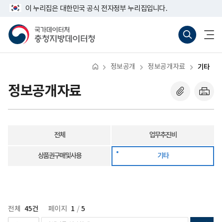
반
기
너
이 누리집은 대한민국 공식 전자정부 누리집입니다.
복
타
비
영
767px
국
통
전
역
이
가
합
체
건
하
데
검
메
너
이
색
뉴
뛰
터
바
열
기
처
로
기
정보공개
정보공개자료
기타
충
가
청
기
지
(새
정보공개자료
방
창
데
열
이
기)
터
청
전체
업무추진비
상품권구매및사용
기타
45건
1
5
전체
페이지
/