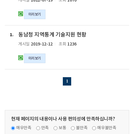
2022-07-19
1076
게시일
조회
일
원
지
현
역
미리보기
황
통
의
계
xlsx
기
동
동남청 지역통계 기술지원 현황
파
술
남
1
일
지
청
2019-12-12
1236
게시일
조회
원
지
현
역
미리보기
황
통
의
계
xlsx
기
파
술
1
일
지
원
현
황
의
xlsx
현재 페이지의 내용이나 사용 편의성에 만족하십니까?
파
매우만족
만족
보통
불만족
매우불만족
일