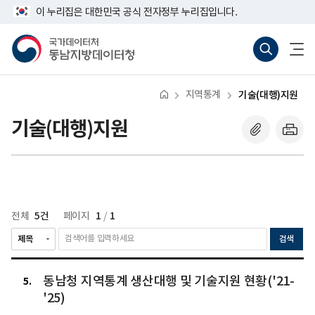
반
너
이 누리집은 대한민국 공식 전자정부 누리집입니다.
복
비
영
767px
국
통
전
역
이
가
합
체
건
하
데
검
메
너
이
색
뉴
뛰
터
바
열
기
처
로
기
지역통계
기술(대행)지원
동
가
남
기
지
(새
기술(대행)지원
방
창
데
열
이
기)
터
처
5건
1
1
전체
페이지
/
검색
동
동남청 지역통계 생산대행 및 기술지원 현황('21-
남
5
청
'25)
지