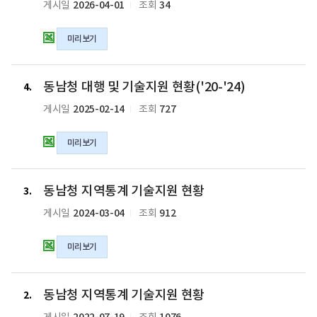
2026-04-01
34
게시일
조회
역
통
미리보기
계
생
산
동
대
동남청 대행 및 기술지원 현황('20-'24)
남
4
행
청
2025-02-14
727
게시일
조회
및
대
기
행
미리보기
술
및
지
기
원
술
동
현
동남청 지역통계 기술지원 현황
지
남
3
황
원
청
2024-03-04
912
게시일
조회
('21-
현
지
'25)
황
역
미리보기
의
('20-
통
xlsx
'24)
계
파
의
기
동
일
동남청 지역통계 기술지원 현황
xlsx
술
남
2
파
지
청