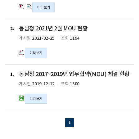
xlsx
년
년
미리보기
파
2
2
일
월
월
MOU
MOU
동
동남청 2021년 2월 MOU 현황
현
현
남
2
황
황
청
2021-02-25
1194
게시일
조회
의
의
2021
hwp
hwpx
년
미리보기
파
파
2
일
일
월
MOU
동
동남청 2017~2019년 업무협약(MOU) 체결 현황
현
남
1
황
청
2019-12-12
1300
게시일
조회
의
2017~2019
hwp
년
미리보기
파
업
일
무
협
약
1
(MOU)
체