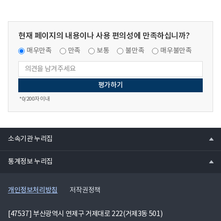
결
현
황
의
현재 페이지의 내용이나 사용 편의성에 만족하십니까?
xlsx
매우만족
만족
보통
불만족
매우불만족
파
일
*
0
/200자 이내
열
소속기관 누리집
기
열
통계정보 누리집
기
개인정보처리방침
저작권정책
[47537] 부산광역시 연제구 거제대로 222(거제3동 501)