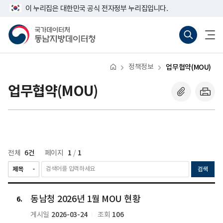
반
너
이 누리집은 대한민국 공식 전자정부 누리집입니다.
복
비
영
767px
국
통
전
역
이
가
합
체
건
하
데
검
메
너
이
색
뉴
뛰
터
바
열
기
처
로
기
정책정보
업무협약(MOU)
동
가
남
기
지
(새
업무협약(MOU)
방
창
데
열
이
기)
터
처
6건
1
1
전체
페이지
/
검색
동
동남청 2026년 1월 MOU 현황
남
6
청
2026-03-24
106
게시일
조회
2026