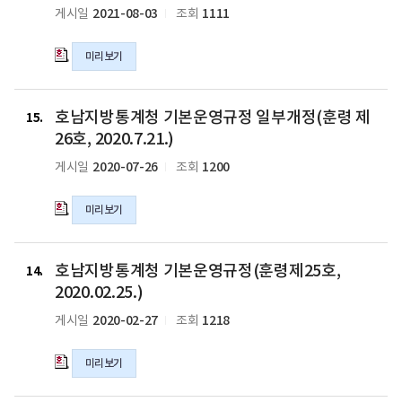
방
2021-08-03
1111
게시일
조회
2022.
정
통
1.
(훈
계
1.)
령
미리보기
청
의
제
기
hwp
28
본
호
파
호,
운
호남지방통계청 기본운영규정 일부개정(훈령 제
남
15
일
2021.
영
지
26호, 2020.7.21.)
5.
규
방
2020-07-26
1200
게시일
조회
25.)
정
통
의
(훈
계
hwp
령
미리보기
청
파
제
기
일
27
본
호
호,
운
호남지방통계청 기본운영규정(훈령제25호,
남
14
2020.
영
지
2020.02.25.)
10.
규
방
2020-02-27
1218
게시일
조회
5.)
정
통
의
일
계
hwp
부
미리보기
청
파
개
기
일
정