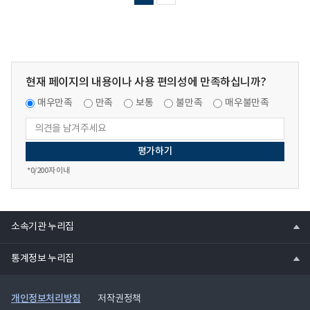
영
제
제
규
21
21
정
호,
호,
일
2018.03.30.)
2018.03.30.)
부
의
의
개
현재 페이지의 내용이나 사용 편의성에 만족하십니까?
hwp
hwp
정
파
파
(제
매우만족
만족
보통
불만족
매우불만족
일
일
20
호,
2017.12.26.)
의
*
0
/200자 이내
hwp
파
일
열
소속기관 누리집
기
열
통계정보 누리집
기
개인정보처리방침
저작권정책