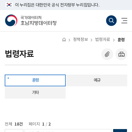
반
훈
너
이 누리집은 대한민국 공식 전자정부 누리집입니다.
복
령
비
영
767px
국
통
전
역
이
가
합
체
건
하
데
검
메
너
이
색
뉴
뛰
터
바
열
기
처
로
기
정책정보
법령자료
훈령
호
가
남
기
지
(새
법령자료
방
창
데
열
이
기)
터
청
훈령
예규
기타
18건
1
2
전체
페이지
/