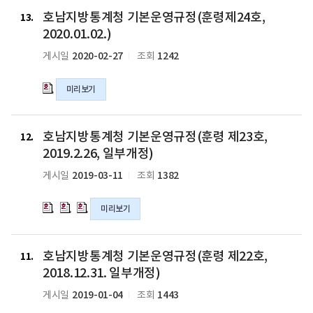
본
호
(훈
운
호남지방통계청 기본운영규정(훈령제24호,
남
13
령
영
지
2020.01.02.)
제
규
방
2020-02-27
1242
게시일
조회
26
정
통
호,
(훈
계
2020.7.21.)
령
미리보기
청
의
제
기
hwp
25
본
호
호
호
파
호,
운
호남지방통계청 기본운영규정(훈령 제23호,
남
남
남
12
일
2020.02.25.)
영
지
지
지
2019.2.26, 일부개정)
의
규
방
방
방
2019-03-11
1382
게시일
조회
hwp
정
통
통
통
파
(훈
계
계
계
일
령
미리보기
청
청
청
제
기
기
기
24
본
본
본
호
호
호
호,
운
운
운
호남지방통계청 기본운영규정(훈령 제22호,
남
남
남
11
2020.01.02.)
영
영
영
지
지
지
2018.12.31. 일부개정)
의
규
규
규
방
방
방
2019-01-04
1443
게시일
조회
hwp
정
정
정
통
통
통
파