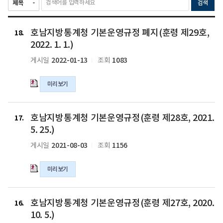
검색
호
호남지방통계청 기본운영규정 폐지(훈령 제29호,
남
18
지
2022. 1. 1.)
방
2022-01-13
1083
게시일
조회
통
계
미리보기
청
기
본
호
운
호남지방통계청 기본운영규정(훈령 제28호, 2021.
남
17
영
지
5. 25.)
규
방
2021-08-03
1156
게시일
조회
정
통
폐
계
지
미리보기
청
(훈
기
령
본
호
제
운
호남지방통계청 기본운영규정(훈령 제27호, 2020.
남
16
29
영
지
10. 5.)
호,
규