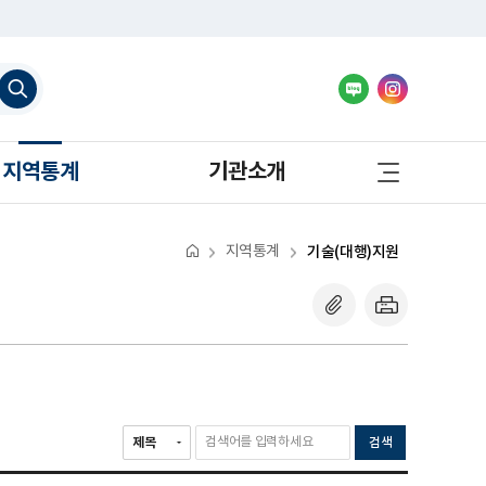
검
색
하
기
사
지역통계
기관소개
이
트
맵
바
로
지역통계
기술(대행)지원
가
기
검색