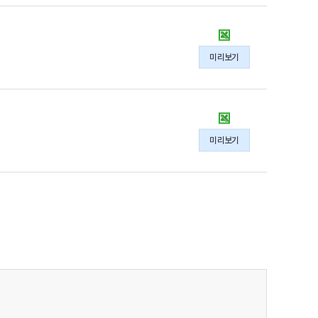
파
기
지
일
술
자
2019
지
체
년
원
미리보기
통
동
현
계
북
황
작
청
의
성
지
2018
xlsx
기
역
년
파
술
미리보기
통
동
일
지
계
북
원
기
청
현
술
지
황
지
역
의
원
통
xlsx
현
계
파
황
기
일
의
술
xlsx
지
파
원
일