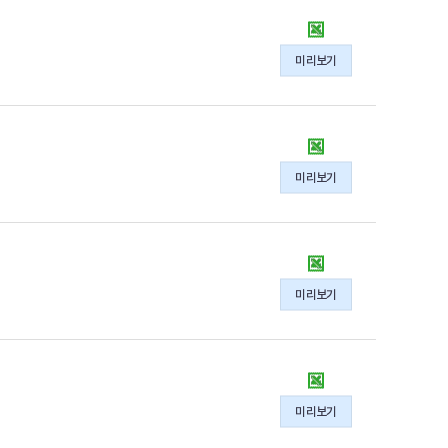
2024
년
미리보기
지
역
통
계
2021~2023
기
년
미리보기
술
지
지
역
원
통
현
계
2020
황
기
년
의
미리보기
술
동
xlsx
지
북
파
원
청
일
현
지
(강
황
역
원)
의
미리보기
통
2019
xlsx
계
년