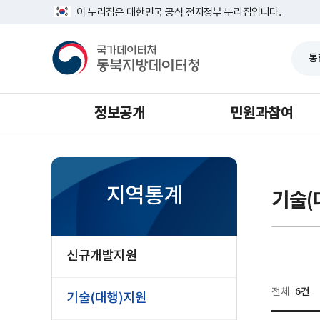
반
너
이 누리집은 대한민국 공식 전자정부 누리집입니다.
복
비
영
1639px
국
역
-
가
건
1180px
데
너
이
뛰
터
기
처
동
북
정보공개
민원과참여
지
방
데
이
터
청
지역통계
기술(
신규개발지원
6건
전체
기술(대행)지원