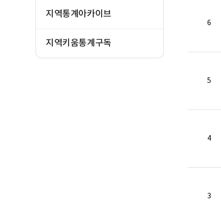
지역통계아카이브
6
지역키움통계구독
5
4
3